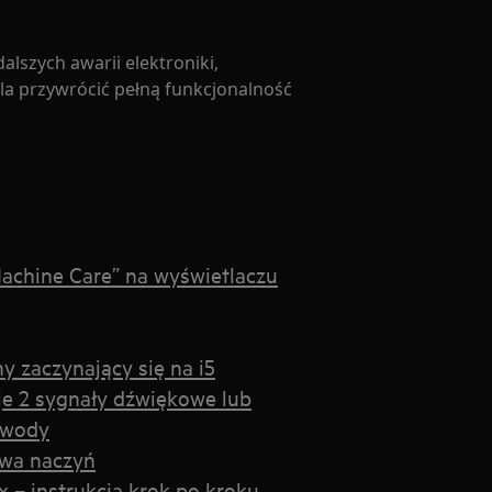
lszych awarii elektroniki,
a przywrócić pełną funkcjonalność
achine Care” na wyświetlaczu
y zaczynający się na i5
je 2 sygnały dźwiękowe lub
 wody
ywa naczyń
 – instrukcja krok po kroku