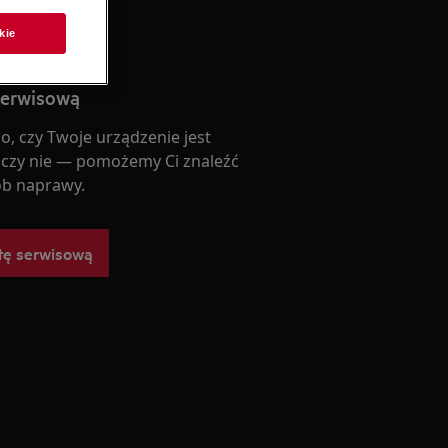
kie
serwisową
o, czy Twoje urządzenie jest
 czy nie — pomożemy Ci znaleźć
b naprawy.
tę serwisową