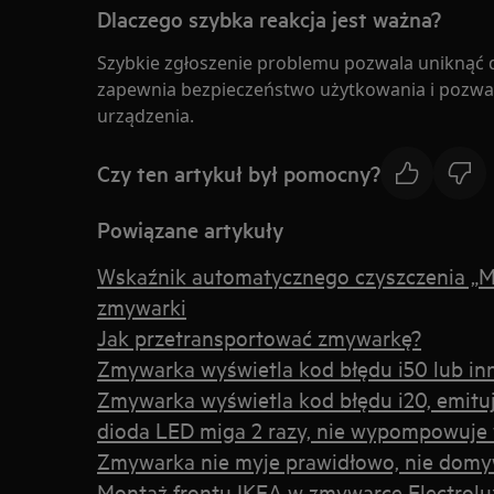
Dlaczego szybka reakcja jest ważna?
Szybkie zgłoszenie problemu pozwala uniknąć da
zapewnia bezpieczeństwo użytkowania i pozwal
urządzenia.
Czy ten artykuł był pomocny?
Powiązane artykuły
Wskaźnik automatycznego czyszczenia „M
zmywarki
Jak przetransportować zmywarkę?
Zmywarka wyświetla kod błędu i50 lub inn
Zmywarka wyświetla kod błędu i20, emitu
dioda LED miga 2 razy, nie wypompowuje
Zmywarka nie myje prawidłowo, nie dom
Montaż frontu IKEA w zmywarce Electrolux