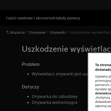
Części zamienne i akcesoria
Artykuły pomocy
Wsparcie
Zmywanie
Zmywarki
Uszkodzenie wyświetlac
Uszkodzenie wyświetla
Problem
Ta stron
doświadc
Wyświetlacz zmywarki jest uszkodzony
Używamy pli
promocyjnyc
partnerom z 
Dotyczy
wyrażasz zg
doświadcze
Zmywarka do zabudowy
„Kontynuuj 
Zmywarka wolnostojąca
doświadczeni
zapoznaj się