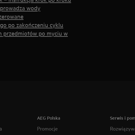
odprowadza wody
 zerowane
go po zakończeniu cyklu
ch przedmiotów po myciu w
AEG Polska
Serwis i po
a
Promocje
Rozwiązyw