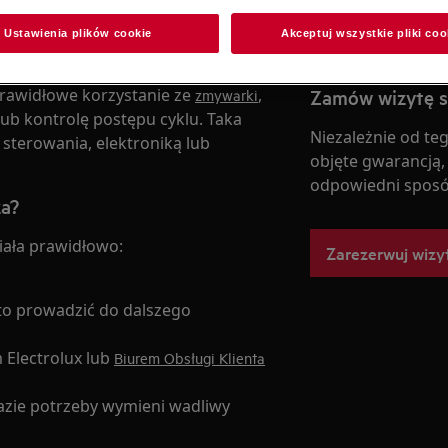
Ustawienia plików cookie
Akceptuj wszystkie pliki coo
ywarki?
rawidłowe korzystanie ze
,
Zamów wizytę 
zmywarki
ub kontrolę postępu cyklu. Taka
Niezależnie od teg
sterowania, elektroniką lub
objęte gwarancją,
odpowiedni sposó
za?
ziała prawidłowo:
Zarezerwuj wizy
to prowadzić do dalszego
 Electrolux lub
Biurem Obsługi Klienta
razie potrzeby wymieni wadliwy