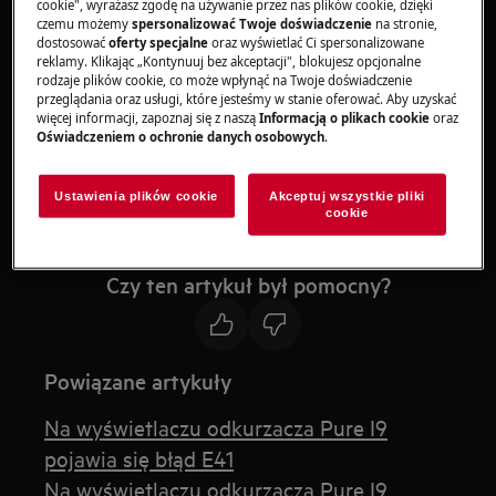
cookie", wyrażasz zgodę na używanie przez nas plików cookie, dzięki
Odkurzacze automatyczne Pure I9
czemu możemy
spersonalizować Twoje doświadczenie
na stronie,
Odkurzacz automatyczny serii Pure i9.2
dostosować
oferty specjalne
oraz wyświetlać Ci spersonalizowane
reklamy. Klikając „Kontynuuj bez akceptacji", blokujesz opcjonalne
rodzaje plików cookie, co może wpłynąć na Twoje doświadczenie
Rozwiązanie
przeglądania oraz usługi, które jesteśmy w stanie oferować. Aby uzyskać
więcej informacji, zapoznaj się z naszą
Informacją o plikach cookie
oraz
Oświadczeniem o ochronie danych osobowych
.
Zaktualizuj oprogramowanie robota.
Przyczyna
Ustawienia plików cookie
Akceptuj wszystkie pliki
cookie
Oprogramowanie nie działa prawidłowo.
Czy ten artykuł był pomocny?
Powiązane artykuły
Na wyświetlaczu odkurzacza Pure I9
pojawia się błąd E41
Na wyświetlaczu odkurzacza Pure I9