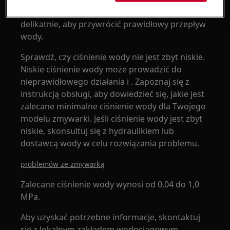
zauważysz jakiekolwiek zablokowanie, oczyść je
delikatnie, aby przywrócić prawidłowy przepływ
wody.
Sprawdź, czy ciśnienie wody nie jest zbyt niskie.
Niskie ciśnienie wody może prowadzić do
nieprawidłowego działania i . Zapoznaj się z
instrukcją obsługi, aby dowiedzieć się, jakie jest
zalecane minimalne ciśnienie wody dla Twojego
modelu zmywarki. Jeśli ciśnienie wody jest zbyt
niskie, skonsultuj się z hydraulikiem lub
dostawcą wody w celu rozwiązania problemu.
problemów ze zmywarką
Zalecane ciśnienie wody wynosi od 0,04 do 1,0
MPa.
Aby uzyskać potrzebne informacje, skontaktuj
się z lokalnym zakładem wodociągowym