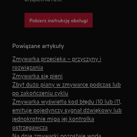
Pobierz instrukcję obsługi
Powiązane artykuły
Zmywarka przecieka – przyczyny i
rozwiązania
Zmywarka się pieni
Zbyt dużo piany w zmywarce podczas lub
po zakończeniu cyklu
Zmywarka wyświetla kod błędu i10 lub i11,
emituje pojedynczy sygnał dźwiękowy lub
jednokrotnie miga jej kontrolka
ostrzegawcza
Na dnie zmywarki pozostaje woda