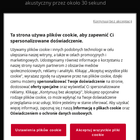
akustyczny przez około 30 sekund
Dotyczy
Kontynuuj bez akceptacji
kompaktowa zmywarka do naczyń do
Ta strona używa plików cookie, aby zapewnić Ci
zabudowy
spersonalizowane doświadczenie.
wolnostojąca kompaktowa zmywarka do
Używamy plików cookie i innych podobnych technologii w celu
naczyń
ulepszania naszej witryny, a także w celach promocyjnych i
marketingowych. Udostępniamy również informacje o korzystaniu z
naszej strony naszym partnerom z obszarów mediów
Rozwiązanie
społecznościowych, reklamy i analityki. Klikając „Akceptuj wszystkie pliki
cookie", wyrażasz zgodę na używanie przez nas plików cookie, dzięki
Sprawdź, czy dopływ wody do zmywarki jest
czemu możemy
spersonalizować Twoje doświadczenie
na stronie,
dostosować
oferty specjalne
oraz wyświetlać Ci spersonalizowane
otwarty. Upewnij się, że zawór dopływu wody
reklamy. Klikając „Kontynuuj bez akceptacji", blokujesz opcjonalne
jest w pełni otwarty, aby umożliwić swobodny
rodzaje plików cookie, co może wpłynąć na Twoje doświadczenie
przeglądania oraz usługi, które jesteśmy w stanie oferować. Aby uzyskać
przepływ wody do urządzenia.
więcej informacji, zapoznaj się z naszą
Informacją o plikach cookie
oraz
Oświadczeniem o ochronie danych osobowych
.
Zweryfikuj, czy dopływ wody do zmywarki nie
jest zatkany. Skontroluj węże dopływowe i
Ustawienia plików cookie
Akceptuj wszystkie pliki
upewnij się, że nie ma na nich żadnych zatorów,
cookie
takich jak osad lub zanieczyszczenia. Jeśli