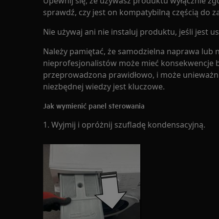
Upewnij się, że używasz produktu wyłącznie zg
sprawdź, czy jest on kompatybilną częścią do 
Nie używaj ani nie instaluj produktu, jeśli jest 
Należy pamiętać, że samodzielna naprawa lub
nieprofesjonalistów może mieć konsekwencje be
przeprowadzona prawidłowo, i może unieważni
niezbędnej wiedzy jest kluczowe.
Jak wymienić panel sterowania
1. Wyjmij i opróżnij szufladę kondensacyjną.