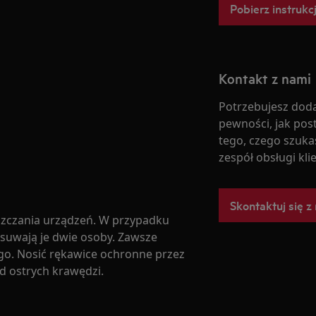
Pobierz instrukc
Kontakt z nami
Potrzebujesz doda
pewności, jak pos
tego, czego szukas
zespół obsługi kli
Skontaktuj się z
zczania urządzeń. W przypadku
zesuwają je dwie osoby. Zawsze
go. Nosić rękawice ochronne przez
od ostrych krawędzi.