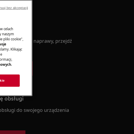
nuuj bez akceptacji
serwisową
 w celach
ny naszym
 pliki cookie",
 urządzenia do naprawy, przejdź
woje
lamy. Klikając
je
ormacji,
bowych
.
tę serwisową
kie
ję obsługi
 obsługi do swojego urządzenia