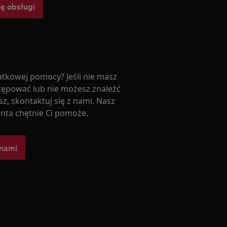
ję obsługi
tkowej pomocy? Jeśli nie masz
tępować lub nie możesz znaleźć
z, skontaktuj się z nami. Nasz
enta chętnie Ci pomoże.
 nami