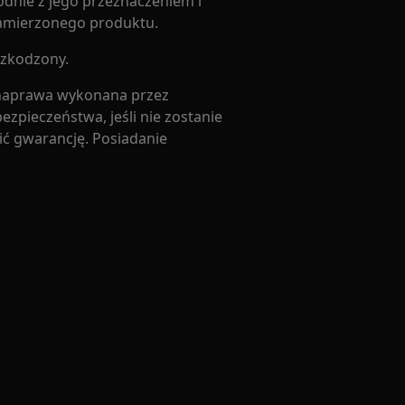
odnie z jego przeznaczeniem i
zamierzonego produktu.
uszkodzony.
 naprawa wykonana przez
zpieczeństwa, jeśli nie zostanie
ć gwarancję. Posiadanie