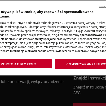
Konty
a używa plików cookie, aby zapewnić Ci spersonalizowane
zenie.
Zamów wizytę 
ków cookie i innych podobnych technologii w celu ulepszania naszej witryny, a także
h i marketingowych. Udostępniamy również informacje o korzystaniu z naszej stro
i bezpieczeństwa w instrukcji
obszarów mediów społecznościowych, reklamy i analityki. Klikając „Akceptuj wszystkie
W celu zgłoszenia
odę na używanie przez nas plików cookie, dzięki czemu możemy
spersonalizować T
ejkolwiek naprawy lub konserwacji.
do strony Serwis.
nie
na stronie, dostosować
oferty specjalne
oraz wyświetlać Ci spersonalizowane rek
bez akceptacji", blokujesz opcjonalne rodzaje plików cookie, co może wpłynąć na Two
e przeglądania oraz usługi, które jesteśmy w stanie oferować. Aby uzyskać więcej inf
 z naszą
Informacją o plikach cookie
oraz
Oświadczeniem o ochronie danych oso
Zarezerwuj wizy
Ustawienia plików cookie
Akceptuj wszystkie pliki coo
Znajdź instrukc
 lub konserwacji, wyłącz urządzenie
Znajdź instrukcję
AEG.