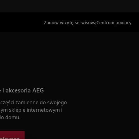
Zamów wizytę serwisową
Centrum pomocy
 i akcesoria AEG
 części zamienne do swojego
ym sklepie internetowym i
do domu.
netowego