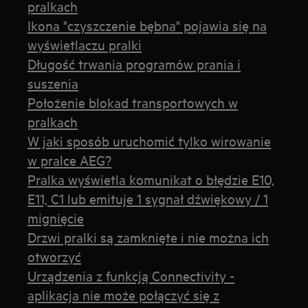
pralkach
Ikona "czyszczenie bębna" pojawia się na
wyświetlaczu pralki
Długość trwania programów prania i
suszenia
Położenie blokad transportowych w
pralkach
W jaki sposób uruchomić tylko wirowanie
w pralce AEG?
Pralka wyświetla komunikat o błędzie E10,
E11, C1 lub emituje 1 sygnał dźwiękowy / 1
mignięcie
Drzwi pralki są zamknięte i nie można ich
otworzyć
Urządzenia z funkcją Connectivity -
aplikacja nie może połączyć się z