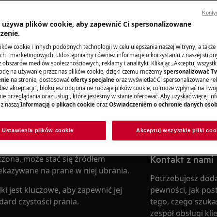
Konty
a używa plików cookie, aby zapewnić Ci spersonalizowane
zenie.
Znajdź instrukc
ków cookie i innych podobnych technologii w celu ulepszania naszej witryny, a także
h i marketingowych. Udostępniamy również informacje o korzystaniu z naszej stro
obszarów mediów społecznościowych, reklamy i analityki. Klikając „Akceptuj wszystkie
Znajdź instrukcję
odę na używanie przez nas plików cookie, dzięki czemu możemy
spersonalizować T
j efektywność działania oraz jakość
AEG.
nie
na stronie, dostosować
oferty specjalne
oraz wyświetlać Ci spersonalizowane rek
mienia wapiennego oraz resztek
bez akceptacji", blokujesz opcjonalne rodzaje plików cookie, co może wpłynąć na Two
ść urządzenia, skutkując
e przeglądania oraz usługi, które jesteśmy w stanie oferować. Aby uzyskać więcej inf
 z naszą
Informacją o plikach cookie
oraz
Oświadczeniem o ochronie danych oso
em energii oraz wody.
Pobierz instrukc
 niedostatecznego wypłukiwania
Ustawienia plików cookie
Akceptuj wszystkie pliki coo
ztek środków czyszczących.
Kontakt z nami
zczona, może stać się źródłem
kazywane na prane w niej ubrania.
Potrzebujesz doda
i jest kluczowe, aby zapewnić jej
pewności, jak pos
ard czystości prania.
tego, czego szukas
zespół obsługi kli