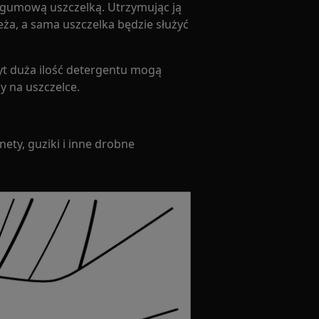
a gumową uszczelką. Utrzymując ją
ieża, a sama uszczelka będzie służyć
yt duża ilość detergentu mogą
 na uszczelce.
ety, guziki i inne drobne