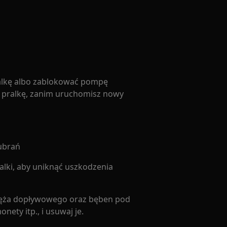
alkę albo zablokować pompę
ś pralkę, zanim uruchomisz nowy
 ubrań
alki, aby uniknąć uszkodzenia
r węża dopływowego oraz bęben pod
ety itp., i usuwaj je.