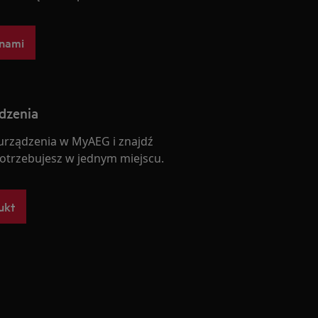
 nami
ądzenia
 urządzenia w MyAEG i znajdź
otrzebujesz w jednym miejscu.
ukt