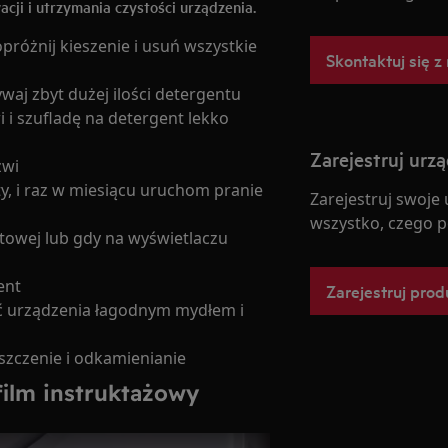
ji i utrzymania czystości urządzenia.
różnij kieszenie i usuń wszystkie
Skontaktuj się z
waj zbyt dużej ilości detergentu
i szufladę na detergent lekko
Zarejestruj urz
zwi
ty, i raz w miesiącu uruchom pranie
Zarejestruj swoje
wszystko, czego p
towej lub gdy na wyświetlaczu
ent
Zarejestruj prod
ć urządzenia łagodnym mydłem i
szczenie i odkamienianie
 film instruktażowy