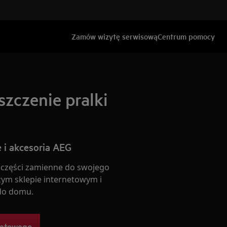
Zamów wizytę serwisową
Centrum pomocy
szczenie pralki
 i akcesoria AEG
 części zamienne do swojego
ym sklepie internetowym i
do domu.
netowego