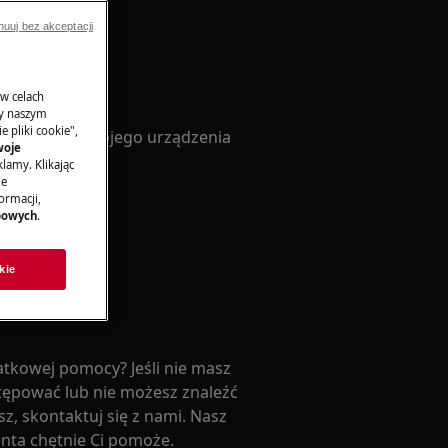
nuuj bez akceptacji
ję obsługi
 w celach
ny naszym
 pliki cookie",
 obsługi do swojego urządzenia
woje
lamy. Klikając
je
ormacji,
bowych
.
ję obsługi
kie
tkowej pomocy? Jeśli nie masz
tępować lub nie możesz znaleźć
z, skontaktuj się z nami. Nasz
enta chętnie Ci pomoże.