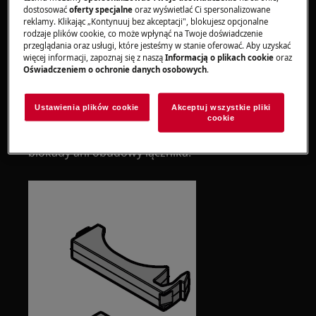
Krok 1. Podważ zaślepkę
dostosować
oferty specjalne
oraz wyświetlać Ci spersonalizowane
reklamy. Klikając „Kontynuuj bez akceptacji", blokujesz opcjonalne
Aby usunąć zaślepkę:
rodzaje plików cookie, co może wpłynąć na Twoje doświadczenie
przeglądania oraz usługi, które jesteśmy w stanie oferować. Aby uzyskać
użyj płaskiego śrubokręta,
więcej informacji, zapoznaj się z naszą
Informacją o plikach cookie
oraz
Oświadczeniem o ochronie danych osobowych
.
delikatnie podważ zaślepkę z jednej strony,
lekko dociśnij zapadkę w kierunku środka
elementu.
Ustawienia plików cookie
Akceptuj wszystkie pliki
cookie
Nie używaj nadmiernej siły, aby nie uszkodzić
blokady ani obudowy łącznika.