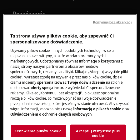
Rozwiązanie
Kontynuuj bez akceptacji
1. Nie można zmienić kierunku otwierania
drzwi
z uwagi na konstrukcję
pralki
Ta strona używa plików cookie, aby zapewnić Ci
urządzenia (lokalizacja podzespołów
spersonalizowane doświadczenie.
elektronicznych).
Używamy plików cookie i innych podobnych technologii w celu
ulepszania naszej witryny, a także w celach promocyjnych i
Aby zwiększyć wygodę użytkowania pralki i
marketingowych. Udostępniamy również informacje o korzystaniu z
naszej strony naszym partnerom z obszarów mediów
suszarki ustawionych obok siebie, istnieje
społecznościowych, reklamy i analityki. Klikając „Akceptuj wszystkie pliki
możliwość zmiany kierunku otwierania drzwi
cookie", wyrażasz zgodę na używanie przez nas plików cookie, dzięki
czemu możemy
spersonalizować Twoje doświadczenie
na stronie,
suszarki.
dostosować
oferty specjalne
oraz wyświetlać Ci spersonalizowane
reklamy. Klikając „Kontynuuj bez akceptacji", blokujesz opcjonalne
Fabrycznie, drzwi suszarek otwierają się na
rodzaje plików cookie, co może wpłynąć na Twoje doświadczenie
prawo, jednak istnieje opcja przestawienia ich
przeglądania oraz usługi, które jesteśmy w stanie oferować. Aby uzyskać
więcej informacji, zapoznaj się z naszą
Informacją o plikach cookie
oraz
na lewo, co umożliwia łatwiejsze przekładanie
Oświadczeniem o ochronie danych osobowych
.
prania między urządzeniami. Ta zmiana
kierunku otwierania drzwi suszarki pozwala na
Ustawienia plików cookie
Akceptuj wszystkie pliki
ustawienie suszarki na prawo od pralki, co
cookie