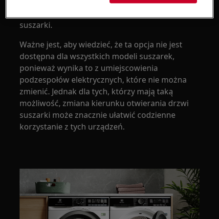
ułatwia przenoszenie mokrych ubrań bez
konieczności zmiany kierunku otwierania drzwi
suszarki.
Ważne jest, aby wiedzieć, że ta opcja nie jest
dostępna dla wszystkich modeli suszarek,
ponieważ wynika to z umiejscowienia
podzespołów elektrycznych, które nie można
zmienić. Jednak dla tych, którzy mają taką
możliwość, zmiana kierunku otwierania drzwi
suszarki może znacznie ułatwić codzienne
korzystanie z tych urządzeń.