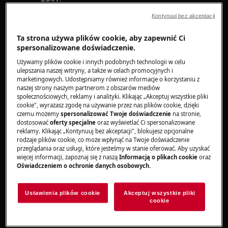
Pola grzejne po lewej stronie nagrzewają
Kontynuuj bez akceptacji
się szybciej i świecą jaśniej niż pola po
prawej stronie.
Ta strona używa plików cookie, aby zapewnić Ci
Przepala się bezpiecznik płyty grzejnej
spersonalizowane doświadczenie.
Używamy plików cookie i innych podobnych technologii w celu
ulepszania naszej witryny, a także w celach promocyjnych i
Dotyczy
marketingowych. Udostępniamy również informacje o korzystaniu z
naszej strony naszym partnerom z obszarów mediów
elektryczna płyta grzejna do zabudowy
społecznościowych, reklamy i analityki. Klikając „Akceptuj wszystkie pliki
kuchenka wolnostojąca z elektryczną płytą
cookie", wyrażasz zgodę na używanie przez nas plików cookie, dzięki
czemu możemy
spersonalizować Twoje doświadczenie
na stronie,
grzejną
dostosować
oferty specjalne
oraz wyświetlać Ci spersonalizowane
reklamy. Klikając „Kontynuuj bez akceptacji", blokujesz opcjonalne
rodzaje plików cookie, co może wpłynąć na Twoje doświadczenie
Rozwiązanie
przeglądania oraz usługi, które jesteśmy w stanie oferować. Aby uzyskać
więcej informacji, zapoznaj się z naszą
Informacją o plikach cookie
oraz
W przypadku nowej instalacji
płyty indukcyjnej
Oświadczeniem o ochronie danych osobowych
.
wyżej wymienione problemy z reguły oznaczają,
że urządzenie zostało zainstalowane
Ustawienia plików cookie
Akceptuj wszystkie pliki
nieprawidłowo.
cookie
Uwaga:
Nowa instalacja oznacza jedno z