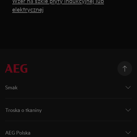
Wżer na szkle płyty indukcyjnej lub
elektrycznej
Smak
Troska o tkaniny
AEG Polska