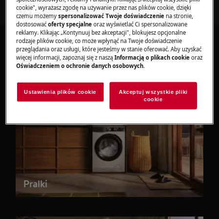
cookie", wyrażasz zgodę na używanie przez nas plików cookie, dzięki
czemu możemy
spersonalizować Twoje doświadczenie
na stronie,
dostosować
oferty specjalne
oraz wyświetlać Ci spersonalizowane
reklamy. Klikając „Kontynuuj bez akceptacji", blokujesz opcjonalne
rodzaje plików cookie, co może wpłynąć na Twoje doświadczenie
przeglądania oraz usługi, które jesteśmy w stanie oferować. Aby uzyskać
więcej informacji, zapoznaj się z naszą
Informacją o plikach cookie
oraz
Oświadczeniem o ochronie danych osobowych
.
Ustawienia plików cookie
Akceptuj wszystkie pliki
cookie
Pralki