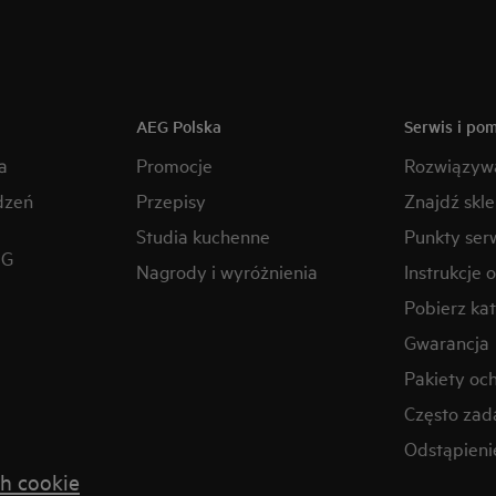
AEG Polska
Serwis i po
a
Promocje
Rozwiązyw
dzeń
Przepisy
Znajdź skl
Studia kuchenne
Punkty ser
EG
Nagrody i wyróżnienia
Instrukcje 
Pobierz kat
Gwarancja
Pakiety oc
Często zad
Odstąpien
h cookie