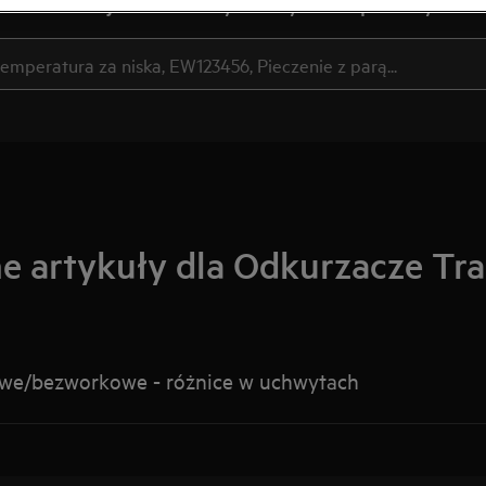
Szukaj wśród naszych artykułów pomocy
e artykuły dla Odkurzacze Tr
we/bezworkowe - różnice w uchwytach