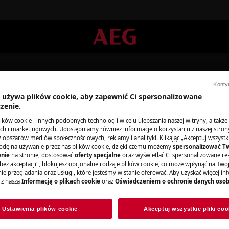
Konty
a używa plików cookie, aby zapewnić Ci spersonalizowane
zenie.
ków cookie i innych podobnych technologii w celu ulepszania naszej witryny, a także
h i marketingowych. Udostępniamy również informacje o korzystaniu z naszej stro
parcie dla Odkurzacze Tradycy
obszarów mediów społecznościowych, reklamy i analityki. Klikając „Akceptuj wszystkie
odę na używanie przez nas plików cookie, dzięki czemu możemy
spersonalizować T
nie
na stronie, dostosować
oferty specjalne
oraz wyświetlać Ci spersonalizowane rek
bez akceptacji", blokujesz opcjonalne rodzaje plików cookie, co może wpłynąć na Two
e przeglądania oraz usługi, które jesteśmy w stanie oferować. Aby uzyskać więcej inf
 z naszą
Informacją o plikach cookie
oraz
Oświadczeniem o ochronie danych oso
Ustawienia plików cookie
Akceptuj wszystkie pliki coo