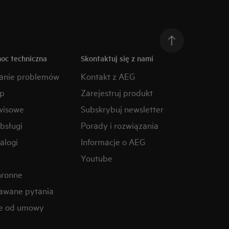
moc techniczna
Skontaktuj się z nami
anie problemów
Kontakt z AEG
ep
Zarejestruj produkt
wisowe
Subskrybuj newsletter
obsługi
Porady i rozwiązania
alogi
Informacje o AEG
Youtube
hronne
awane pytania
ie od umowy