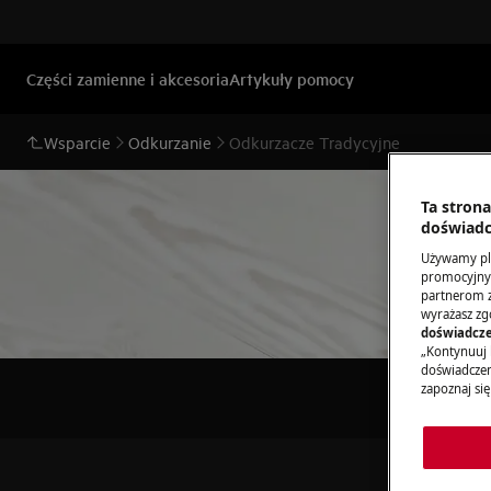
Części zamienne i akcesoria
Artykuły pomocy
Wsparcie
Odkurzanie
Odkurzacze Tradycyjne
Ta stron
doświadc
Używamy pli
promocyjnyc
Ws
partnerom z 
wyrażasz zg
doświadcze
„Kontynuuj 
doświadczeni
zapoznaj się