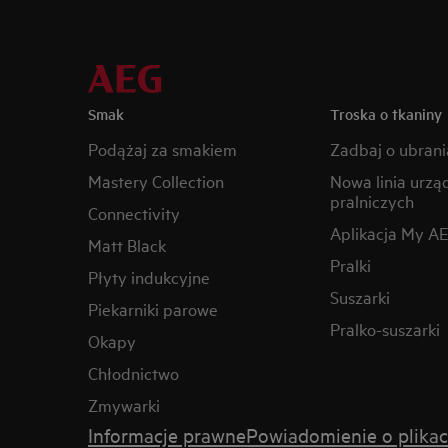
Smak
Troska o tkaniny
Podążaj za smakiem
Zadbaj o ubrani
Mastery Collection
Nowa linia urzą
pralniczych
Connectivity
Aplikacja My A
Matt Black
Pralki
Płyty indukcyjne
Suszarki
Piekarniki parowe
Pralko-suszarki
Okapy
Chłodnictwo
Zmywarki
Informacje prawne
Powiadomienie o plikac