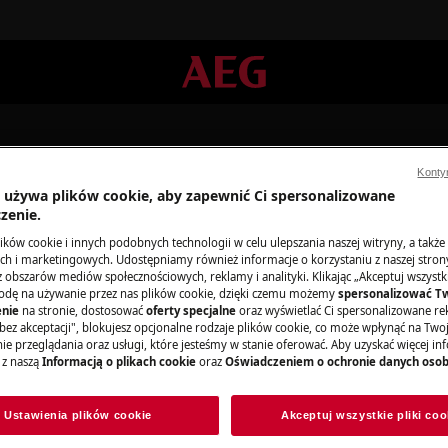
Konty
a używa plików cookie, aby zapewnić Ci spersonalizowane
zenie.
ków cookie i innych podobnych technologii w celu ulepszania naszej witryny, a także
h i marketingowych. Udostępniamy również informacje o korzystaniu z naszej stro
la Oczyszczacze powietrza i k
obszarów mediów społecznościowych, reklamy i analityki. Klikając „Akceptuj wszystkie
odę na używanie przez nas plików cookie, dzięki czemu możemy
spersonalizować T
nie
na stronie, dostosować
oferty specjalne
oraz wyświetlać Ci spersonalizowane rek
bez akceptacji", blokujesz opcjonalne rodzaje plików cookie, co może wpłynąć na Two
e przeglądania oraz usługi, które jesteśmy w stanie oferować. Aby uzyskać więcej inf
 z naszą
Informacją o plikach cookie
oraz
Oświadczeniem o ochronie danych oso
Ustawienia plików cookie
Akceptuj wszystkie pliki coo