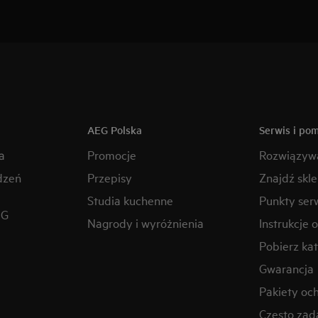
AEG Polska
Serwis i po
a
Promocje
Rozwiązyw
dzeń
Przepisy
Znajdź skl
Studia kuchenne
Punkty ser
EG
Nagrody i wyróżnienia
Instrukcje 
Pobierz kat
Gwarancja
Pakiety oc
Często zad