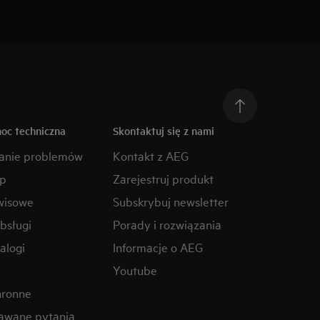
moc techniczna
Skontaktuj się z nami
anie problemów
Kontakt z AEG
ep
Zarejestruj produkt
wisowe
Subskrybuj newsletter
obsługi
Porady i rozwiązania
alogi
Informacje o AEG
Youtube
hronne
awane pytania