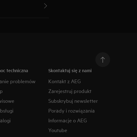
moc techniczna
Skontaktuj się z nami
anie problemów
Kontakt z AEG
ep
Zarejestruj produkt
wisowe
Subskrybuj newsletter
obsługi
Porady i rozwiązania
alogi
Informacje o AEG
Youtube