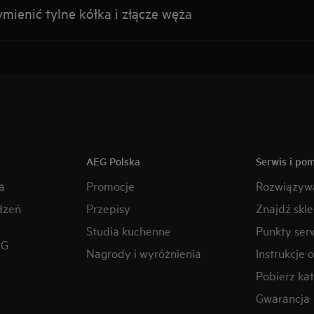
mienić tylne kółka i złącze węża
AEG Polska
Serwis i po
a
Promocje
Rozwiązyw
dzeń
Przepisy
Znajdź skl
Studia kuchenne
Punkty ser
EG
Nagrody i wyróżnienia
Instrukcje 
Pobierz kat
Gwarancja