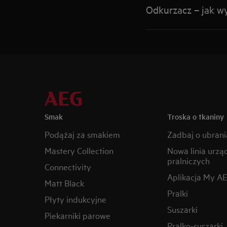
Odkurzacz – jak wy
Smak
Troska o tkaniny
Podążaj za smakiem
Zadbaj o ubrani
Mastery Collection
Nowa linia urzą
pralniczych
Connectivity
Aplikacja My A
Matt Black
Pralki
Płyty indukcyjne
Suszarki
Piekarniki parowe
Pralko-suszarki