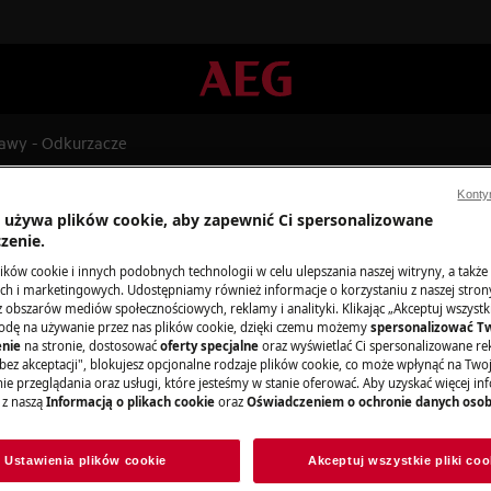
rawy - Odkurzacze
Konty
a używa plików cookie, aby zapewnić Ci spersonalizowane
zenie.
ków cookie i innych podobnych technologii w celu ulepszania naszej witryny, a także
e dla Instrukcje naprawy - Od
h i marketingowych. Udostępniamy również informacje o korzystaniu z naszej stro
obszarów mediów społecznościowych, reklamy i analityki. Klikając „Akceptuj wszystkie
odę na używanie przez nas plików cookie, dzięki czemu możemy
spersonalizować T
nie
na stronie, dostosować
oferty specjalne
oraz wyświetlać Ci spersonalizowane rek
bez akceptacji", blokujesz opcjonalne rodzaje plików cookie, co może wpłynąć na Two
e przeglądania oraz usługi, które jesteśmy w stanie oferować. Aby uzyskać więcej inf
 z naszą
Informacją o plikach cookie
oraz
Oświadczeniem o ochronie danych oso
Ustawienia plików cookie
Akceptuj wszystkie pliki coo