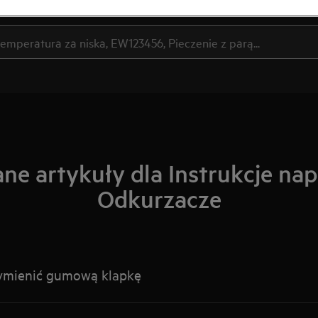
Szukaj wśród naszych artykułów pomocy
ne artykuły dla Instrukcje na
Odkurzacze
wymienić gumową klapkę