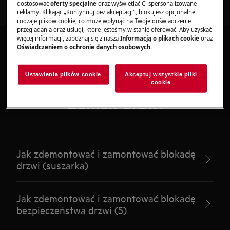
dostosować
oferty specjalne
oraz wyświetlać Ci spersonalizowane
reklamy. Klikając „Kontynuuj bez akceptacji", blokujesz opcjonalne
rodzaje plików cookie, co może wpłynąć na Twoje doświadczenie
przeglądania oraz usługi, które jesteśmy w stanie oferować. Aby uzyskać
więcej informacji, zapoznaj się z naszą
Informacją o plikach cookie
oraz
Oświadczeniem o ochronie danych osobowych
.
Ustawienia plików cookie
Akceptuj wszystkie pliki
Polecane artykuły dla
cookie
Zamek drzwi
Jak zdemontować i zamontować blokadę
drzwi (suszarka)
Jak zdemontować i zamontować blokadę
bezpieczeństwa drzwi (5)