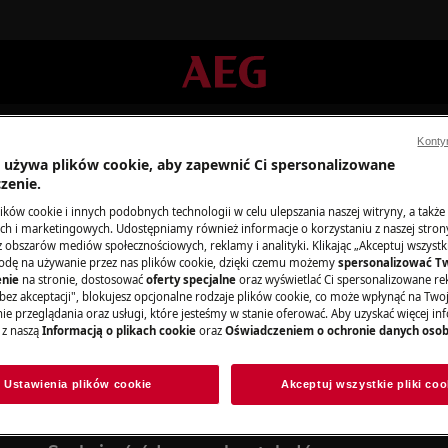
Konty
a używa plików cookie, aby zapewnić Ci spersonalizowane
zenie.
ków cookie i innych podobnych technologii w celu ulepszania naszej witryny, a także
h i marketingowych. Udostępniamy również informacje o korzystaniu z naszej stro
obszarów mediów społecznościowych, reklamy i analityki. Klikając „Akceptuj wszystkie
odę na używanie przez nas plików cookie, dzięki czemu możemy
spersonalizować T
Wsparcie dla Blendery Ręczne
nie
na stronie, dostosować
oferty specjalne
oraz wyświetlać Ci spersonalizowane rek
bez akceptacji", blokujesz opcjonalne rodzaje plików cookie, co może wpłynąć na Two
e przeglądania oraz usługi, które jesteśmy w stanie oferować. Aby uzyskać więcej inf
 z naszą
Informacją o plikach cookie
oraz
Oświadczeniem o ochronie danych oso
Ustawienia plików cookie
Akceptuj wszystkie pliki coo