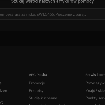
Szukaj wśród naszych artykułów pomocy
AEG Polska
Serwis i po
a
Promocje
Rozwiązyw
dzeń
Przepisy
Znajdź skl
Studia kuchenne
Punkty ser
EG