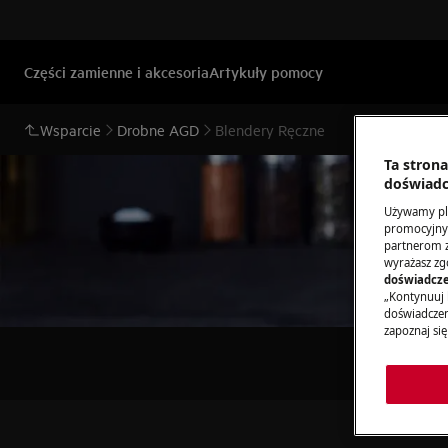
Części zamienne i akcesoria
Artykuły pomocy
Wsparcie
Drobne AGD
Blendery Ręczne
Ta stron
doświadc
Używamy pli
promocyjnyc
partnerom z 
wyrażasz zg
doświadcze
„Kontynuuj 
doświadczeni
zapoznaj się