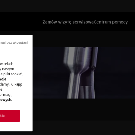
Zamów wizytę serwisową
Centrum pomocy
nuuj bez akceptacji
 w celach
ny naszym
 pliki cookie",
woje
lamy. Klikając
je
ormacji,
bowych
.
kie