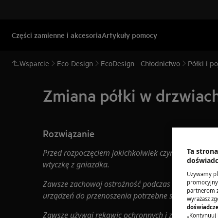
Części zamienne i akcesoria
Artykuły pomocy
Wsparcie
Eco-Design
EcoDesign - Chłodnictwo
Półki i p
Zmiana półki w drzwiach
Rozwiązanie
Ta stron
Przed rozpoczęciem jakichkolwiek czynności konser
doświadc
wtyczkę z gniazdka.
Używamy pli
promocyjnyc
Zawsze zachowaj ostrożność podczas przenoszenia 
partnerom z 
urządzeń do przenoszenia potrzebne są dwie osoby
wyrażasz zg
doświadcze
Zawsze używaj rękawic ochronnych i załączonego 
„Kontynuuj 