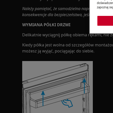
doświadczeni
zapoznaj się
Należy pamiętać, że samodzielna naprawa lub nap
konsekwencje dla bezpieczeństwa, jeśli nie zostan
WYMIANA PÓŁKI DRZWI
Delikatnie wyciągnij półkę obiema rękami, nie zg
Kiedy półka jest wolna od szczegółów montażow
możesz ją wyjąć, pociągając do siebie.