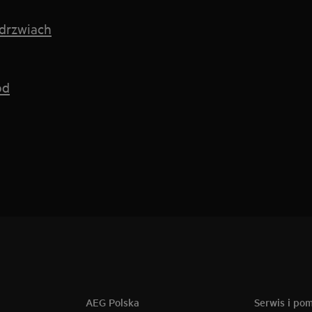
 drzwiach
ód
AEG Polska
Serwis i po