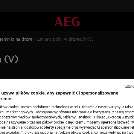
ojemniki na drzwi
Zmiana półki w drzwiach (V)
 (V)
Konty
a używa plików cookie, aby zapewnić Ci spersonalizowane
wacyjnych wyłącz urządzenie i wyjmij
zenie.
ków cookie i innych podobnych technologii w celu ulepszania naszej witryny, a także
h i marketingowych. Udostępniamy również informacje o korzystaniu z naszej stro
urządzeń, w przypadku ciężkich
obszarów mediów społecznościowych, reklamy i analityki. Klikając „Akceptuj wszystkie
.
odę na używanie przez nas plików cookie, dzięki czemu możemy
spersonalizować T
nie
na stronie, dostosować
oferty specjalne
oraz wyświetlać Ci spersonalizowane rek
obuwia.
bez akceptacji", blokujesz opcjonalne rodzaje plików cookie, co może wpłynąć na Two