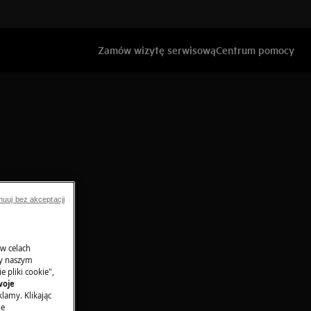
Zamów wizytę serwisową
Centrum pomocy
nuuj bez akceptacji
 w celach
ny naszym
 pliki cookie",
woje
lamy. Klikając
je