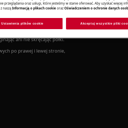
e przeglądania oraz usługi, które jesteśmy w stanie oferować. Aby uzyskać więcej inf
 z naszą
Informacją o plikach cookie
oraz
Oświadczeniem o ochronie danych oso
rawa nieprofesjonalna może mieć
ie wykonana prawidłowo
Ustawienia plików cookie
Akceptuj wszystkie pliki coo
inając ani nie skręcając półki.
ych po prawej i lewej stronie,