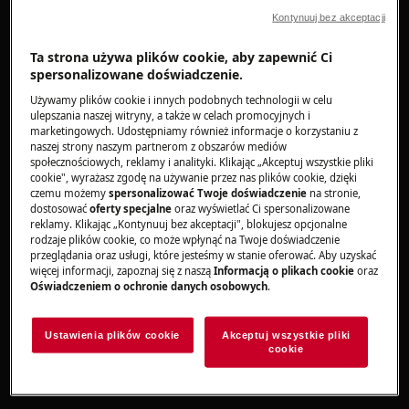
Kontynuuj bez akceptacji
Rozwiązanie
Ta strona używa plików cookie, aby zapewnić Ci
Wskazówki dotyczące pieczenia w
spersonalizowane doświadczenie.
piekarniku – jak uzyskać idealne wypieki?
Używamy plików cookie i innych podobnych technologii w celu
ulepszania naszej witryny, a także w celach promocyjnych i
Aby poprawić rezultaty pieczenia w piekarniku,
marketingowych. Udostępniamy również informacje o korzystaniu z
warto zastosować kilka sprawdzonych zasad,
naszej strony naszym partnerom z obszarów mediów
społecznościowych, reklamy i analityki. Klikając „Akceptuj wszystkie pliki
które wpływają na równomierne pieczenie,
cookie", wyrażasz zgodę na używanie przez nas plików cookie, dzięki
chrupiącą skórkę chleba i optymalne
czemu możemy
spersonalizować Twoje doświadczenie
na stronie,
wykorzystanie funkcji piekarnika.
dostosować
oferty specjalne
oraz wyświetlać Ci spersonalizowane
reklamy. Klikając „Kontynuuj bez akceptacji", blokujesz opcjonalne
rodzaje plików cookie, co może wpłynąć na Twoje doświadczenie
Wstępne nagrzewanie piekarnika
przeglądania oraz usługi, które jesteśmy w stanie oferować. Aby uzyskać
więcej informacji, zapoznaj się z naszą
Informacją o plikach cookie
oraz
W przypadku większości potraw zalecamy
Oświadczeniem o ochronie danych osobowych
.
wstępne nagrzewanie piekarnika. Dzięki temu
potrawy szybciej się ścinają i równomiernie się
Ustawienia plików cookie
Akceptuj wszystkie pliki
piec, a czas pieczenia jest lepiej kontrolowany.
cookie
Pieczenie chleba – bez nagrzewania