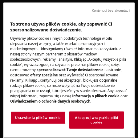
Zamrażarki
Kontynuuj bez akceptacji
Chłodziarki
Chłodziarko-zamrażarki
Ta strona używa plików cookie, aby zapewnić Ci
Chłodziarki do wina
spersonalizowane doświadczenie.
Używamy plików cookie i innych podobnych technologii w celu
Rozwiązanie
ulepszania naszej witryny, a także w celach promocyjnych i
marketingowych. Udostępniamy również informacje o korzystaniu z
naszej strony naszym partnerom z obszarów mediów
1. Jeśli uszkodzenie zostało wykryte podczas
społecznościowych, reklamy i analityki. Klikając „Akceptuj wszystkie pliki
odpakowywania urządzenia, należy jak
cookie", wyrażasz zgodę na używanie przez nas plików cookie, dzięki
najszybciej skontaktować się ze sprzedawcą,
czemu możemy
spersonalizować Twoje doświadczenie
na stronie,
dostosować
oferty specjalne
oraz wyświetlać Ci spersonalizowane
aby ustalić czy uszkodzenie powstało w
reklamy. Klikając „Kontynuuj bez akceptacji", blokujesz opcjonalne
transporcie.
rodzaje plików cookie, co może wpłynąć na Twoje doświadczenie
przeglądania oraz usługi, które jesteśmy w stanie oferować. Aby uzyskać
więcej informacji, zapoznaj się z naszą
Informacją o plikach cookie
oraz
Nie podłączać ani nie używać urządzenia.
Oświadczeniem o ochronie danych osobowych
.
2 .Jeśli uszkodzenie zostało odkryte po
zainstalowaniu lub pierwszym użyciu
Ustawienia plików cookie
Akceptuj wszystkie pliki
cookie
urządzenia, należy skontaktować się z
instalatorem w celu sprawdzenia, czy