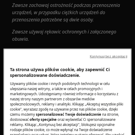
Zawsze zachowaj ostrożność podczas przenoszenia
urządzeń, w przypadku ciężkich urządzeń do
przenoszenia potrzebne są dwie osoby.
Zawsze używaj rękawic ochronnych i załączonego
obuwia.
Należy pamiętać, że samodzielna naprawa lub
Kontynuuj bez akceptacji
naprawa nieprofesjonalna może mieć konsekwencje
dla bezpieczeństwa, jeśli nie zostanie wykonana
Ta strona używa plików cookie, aby zapewnić Ci
prawidłowo
spersonalizowane doświadczenie.
Używamy plików cookie i innych podobnych technologii w celu
Sposób demontażu i montażu szuflady na
ulepszania naszej witryny, a także w celach promocyjnych i
detergent
marketingowych. Udostępniamy również informacje o korzystaniu z
naszej strony naszym partnerom z obszarów mediów
UWAGA:
społecznościowych, reklamy i analityki. Klikając „Akceptuj wszystkie pliki
cookie", wyrażasz zgodę na używanie przez nas plików cookie, dzięki
czemu możemy
spersonalizować Twoje doświadczenie
na stronie,
Poniższe zdjęcia mają charakter poglądowy, mogą
dostosować
oferty specjalne
oraz wyświetlać Ci spersonalizowane
różnić się od posiadanego modelu pralki / pralko-
reklamy. Klikając „Kontynuuj bez akceptacji", blokujesz opcjonalne
suszarki.
rodzaje plików cookie, co może wpłynąć na Twoje doświadczenie
przeglądania oraz usługi, które jesteśmy w stanie oferować. Aby uzyskać