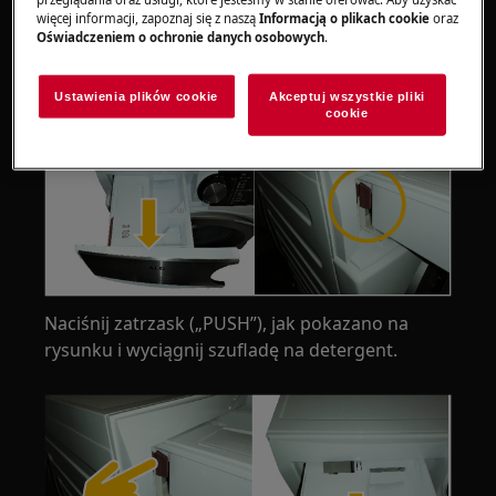
więcej informacji, zapoznaj się z naszą
Informacją o plikach cookie
oraz
Otwórz szufladę na detergent. Zaczep
Oświadczeniem o ochronie danych osobowych
.
(oznaczony nazwą „PUSH”) będzie widoczny po
lewej stronie.
Ustawienia plików cookie
Akceptuj wszystkie pliki
cookie
Naciśnij zatrzask („PUSH”), jak pokazano na
rysunku i wyciągnij szufladę na detergent.