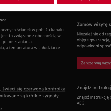
wo:
Zamów wizytę 
bocznych ścianek w pobliżu kanału
Niezależnie od teg
Jest to związane z obecnością w
objęte gwarancją,
ego odszraniania.
odpowiedni sposó
nia, a temperatura w chłodziarce
Zarezerwuj wizy
Znajdź instrukc
, świeci się czerwona kontrolka
mitowane są krótkie sygnały
Znajdź instrukcję
AEG.
?