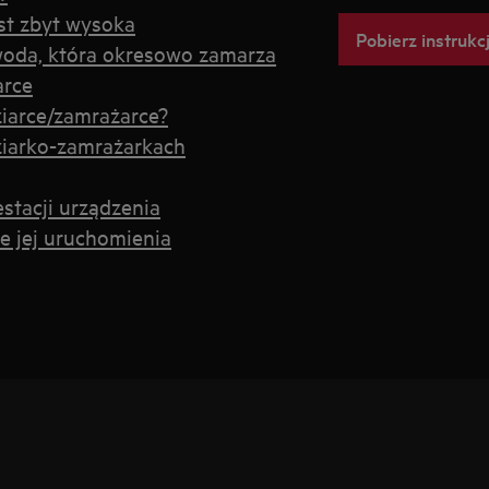
st zbyt wysoka
Pobierz instrukc
ę woda, która okresowo zamarza
arce
ziarce/zamrażarce?
ziarko-zamrażarkach
estacji urządzenia
 jej uruchomienia