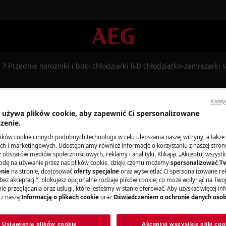
Przednie narożniki i boki chłodziarki lub chłodziarko-zamrażarki s
i chłodziarki lub chłodziarko-z
Konty
a używa plików cookie, aby zapewnić Ci spersonalizowane
zenie.
ków cookie i innych podobnych technologii w celu ulepszania naszej witryny, a także
Części zamienne
h i marketingowych. Udostępniamy również informacje o korzystaniu z naszej stro
iarki lub chłodziarko-zamrażarki są
obszarów mediów społecznościowych, reklamy i analityki. Klikając „Akceptuj wszystkie
odę na używanie przez nas plików cookie, dzięki czemu możemy
spersonalizować T
Znajdź oryginalne
nie
na stronie, dostosować
oferty specjalne
oraz wyświetlać Ci spersonalizowane rek
urządzenia w nasz
bez akceptacji", blokujesz opcjonalne rodzaje plików cookie, co może wpłynąć na Two
e przeglądania oraz usługi, które jesteśmy w stanie oferować. Aby uzyskać więcej inf
zamów je prosto 
 z naszą
Informacją o plikach cookie
oraz
Oświadczeniem o ochronie danych oso
Do sklepu inter
Ustawienia plików cookie
Akceptuj wszystkie pliki coo