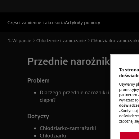
Części zamienne i akcesoria
Artykuły pomocy
Wsparcie
Chłodzenie i zamrażanie
Chłodziarko-zamrażarki
Przednie narożniki i bok
Ta stron
doświadc
Problem
Używamy pli
promocyjnyc
Dlaczego przednie narożniki i boki chłodz
partnerom z 
ciepłe?
wyrażasz zg
doświadcze
„Kontynuuj 
Dotyczy
doświadczeni
zapoznaj się
Chłodziarko-zamrażarki
Chłodziarki