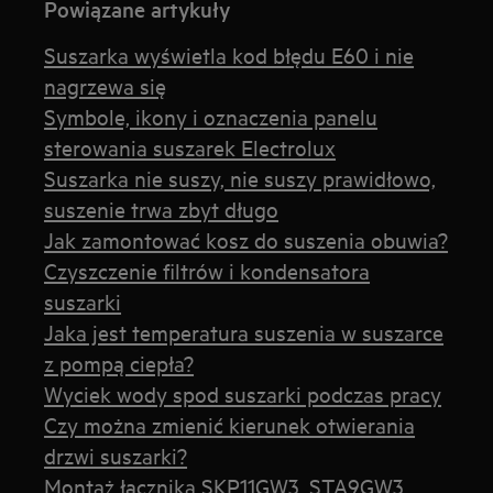
Powiązane artykuły
Suszarka wyświetla kod błędu E60 i nie
nagrzewa się
Symbole, ikony i oznaczenia panelu
sterowania suszarek Electrolux
Suszarka nie suszy, nie suszy prawidłowo,
suszenie trwa zbyt długo
Jak zamontować kosz do suszenia obuwia?
Czyszczenie filtrów i kondensatora
suszarki
Jaka jest temperatura suszenia w suszarce
z pompą ciepła?
Wyciek wody spod suszarki podczas pracy
Czy można zmienić kierunek otwierania
drzwi suszarki?
Montaż łącznika SKP11GW3, STA9GW3,