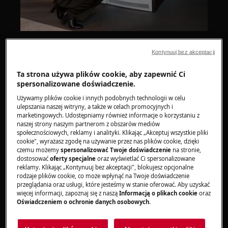
Zanim po raz pierwszy użyjesz suszarki
Kontynuuj bez akceptacji
bębnowej AEG, wykonaj kilka wstępnych
kroków, aby zapewnić jej prawidłowe
Ta strona używa plików cookie, aby zapewnić Ci
użytkowanie.
spersonalizowane doświadczenie.
Używamy plików cookie i innych podobnych technologii w celu
ulepszania naszej witryny, a także w celach promocyjnych i
Przygotowanie do pierwszego użycia
marketingowych. Udostępniamy również informacje o korzystaniu z
naszej strony naszym partnerom z obszarów mediów
Upewnij się, że bęben jest pusty
społecznościowych, reklamy i analityki. Klikając „Akceptuj wszystkie pliki
cookie", wyrażasz zgodę na używanie przez nas plików cookie, dzięki
Wyczyść wnętrze suszarki bębnowej
czemu możemy
spersonalizować Twoje doświadczenie
na stronie,
wilgotną ściereczką
dostosować
oferty specjalne
oraz wyświetlać Ci spersonalizowane
reklamy. Klikając „Kontynuuj bez akceptacji", blokujesz opcjonalne
Włóż wilgotne pranie do bębna
rodzaje plików cookie, co może wpłynąć na Twoje doświadczenie
Uruchom program trwający 1 godzinę
przeglądania oraz usługi, które jesteśmy w stanie oferować. Aby uzyskać
więcej informacji, zapoznaj się z naszą
Informacją o plikach cookie
oraz
UWAGA:
Na początku cyklu suszenia (pierwsze
Oświadczeniem o ochronie danych osobowych
.
3–5 min) poziom hałasu może być nieco wyższy.
Jest to spowodowane uruchamianiem się