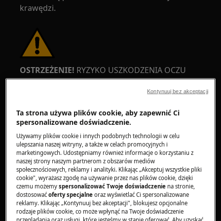
krawędzi.
OSTRZEŻENIE!
RYZYKO USZKODZENIA OCZU
Kontynuuj bez akceptacji
Ta strona używa plików cookie, aby zapewnić Ci
spersonalizowane doświadczenie.
Należy nosić okulary ochronne podczas
Używamy plików cookie i innych podobnych technologii w celu
ulepszania naszej witryny, a także w celach promocyjnych i
wykonywania prac konserwacyjnych lub
marketingowych. Udostępniamy również informacje o korzystaniu z
naprawczych związanych ze sprężynami.
naszej strony naszym partnerom z obszarów mediów
społecznościowych, reklamy i analityki. Klikając „Akceptuj wszystkie pliki
cookie", wyrażasz zgodę na używanie przez nas plików cookie, dzięki
czemu możemy
spersonalizować Twoje doświadczenie
na stronie,
dostosować
oferty specjalne
oraz wyświetlać Ci spersonalizowane
reklamy. Klikając „Kontynuuj bez akceptacji", blokujesz opcjonalne
rodzaje plików cookie, co może wpłynąć na Twoje doświadczenie
przeglądania oraz usługi, które jesteśmy w stanie oferować. Aby uzyskać