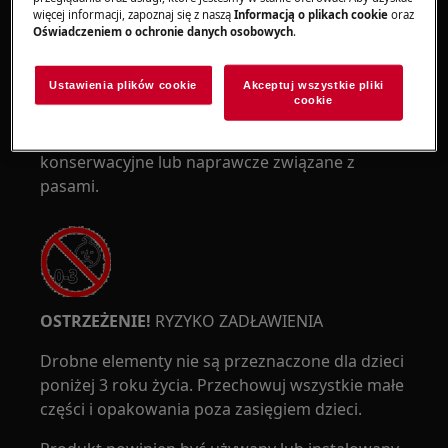
OSTRZEŻENIE!
RYZYKO PRZYTRAPNIĘCIA
więcej informacji, zapoznaj się z naszą
Informacją o plikach cookie
oraz
Oświadczeniem o ochronie danych osobowych
.
Ustawienia plików cookie
Akceptuj wszystkie pliki
cookie
Załóż rękawice ochronne, jeśli wykonujesz prace
konserwacyjne lub naprawcze związane z
pasami.
OSTRZEŻENIE!
RYZYKO ZADŁAWIENIA
Drobne elementy nie są przeznaczone dla dzieci
poniżej 3 roku życia. Przechowuj wszystkie małe
części i opakowania poza zasięgiem dzieci.