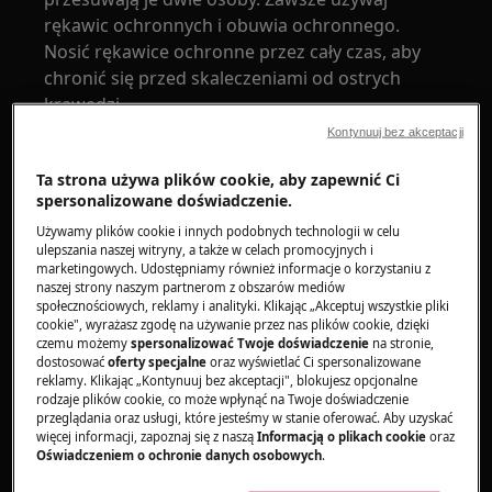
rękawic ochronnych i obuwia ochronnego.
Nosić rękawice ochronne przez cały czas, aby
chronić się przed skaleczeniami od ostrych
krawędzi.
Kontynuuj bez akceptacji
Ta strona używa plików cookie, aby zapewnić Ci
spersonalizowane doświadczenie.
Używamy plików cookie i innych podobnych technologii w celu
OSTRZEŻENIE!
RYZYKO USZKODZENIA OKA
ulepszania naszej witryny, a także w celach promocyjnych i
marketingowych. Udostępniamy również informacje o korzystaniu z
naszej strony naszym partnerom z obszarów mediów
społecznościowych, reklamy i analityki. Klikając „Akceptuj wszystkie pliki
cookie", wyrażasz zgodę na używanie przez nas plików cookie, dzięki
czemu możemy
spersonalizować Twoje doświadczenie
na stronie,
dostosować
oferty specjalne
oraz wyświetlać Ci spersonalizowane
reklamy. Klikając „Kontynuuj bez akceptacji", blokujesz opcjonalne
Załóż okulary ochronne, jeśli wykonujesz prace
rodzaje plików cookie, co może wpłynąć na Twoje doświadczenie
konserwacyjne lub naprawcze związane ze
przeglądania oraz usługi, które jesteśmy w stanie oferować. Aby uzyskać
więcej informacji, zapoznaj się z naszą
Informacją o plikach cookie
oraz
sprężynami.
Oświadczeniem o ochronie danych osobowych
.