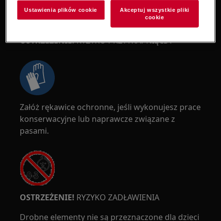
Ustawienia plików cookie
Akceptuj wszystkie pliki
cookie
OSTRZEŻENIE!
RYZYKO PRZYTRAPNIĘCIA
Załóż rękawice ochronne, jeśli wykonujesz prace
konserwacyjne lub naprawcze związane z
pasami.
OSTRZEŻENIE!
RYZYKO ZADŁAWIENIA
Drobne elementy nie są przeznaczone dla dzieci