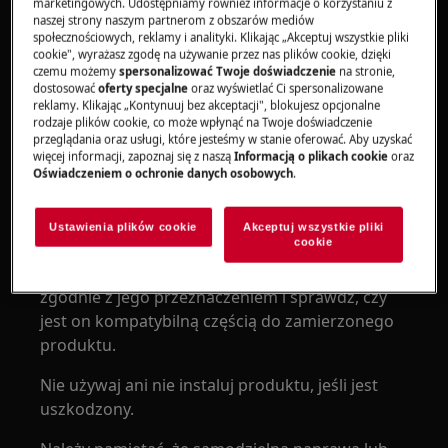
Produkt powinien być używany lub instalowany
marketingowych. Udostępniamy również informacje o korzystaniu z
naszej strony naszym partnerom z obszarów mediów
wyłącznie przez dorosłych.
społecznościowych, reklamy i analityki. Klikając „Akceptuj wszystkie pliki
cookie", wyrażasz zgodę na używanie przez nas plików cookie, dzięki
Przed przystąpieniem do jakiejkolwiek
czemu możemy
spersonalizować Twoje doświadczenie
na stronie,
czynności konserwacyjnej, wyłącz dopływ wody
dostosować
oferty specjalne
oraz wyświetlać Ci spersonalizowane
reklamy. Klikając „Kontynuuj bez akceptacji", blokujesz opcjonalne
do urządzenia. Zawsze opróżnij urządzenie ze
rodzaje plików cookie, co może wpłynąć na Twoje doświadczenie
wszystkiej wody. Wszelkie prace konserwacyjne
przeglądania oraz usługi, które jesteśmy w stanie oferować. Aby uzyskać
więcej informacji, zapoznaj się z naszą
Informacją o plikach cookie
oraz
powinny być przeprowadzane przy pionowo
Oświadczeniem o ochronie danych osobowych
.
ustawionym urządzeniu. Pozostała woda może
uszkodzić elektronikę, jeśli urządzenie zostanie
Ustawienia plików cookie
Akceptuj wszystkie pliki
położone na którąkolwiek z boków.
cookie
Upewnij się, że używasz produktu wyłącznie
zgodnie z jego przeznaczeniem i sprawdź, czy
jest on kompatybilną częścią do zamierzonego
produktu.
Nie używaj ani nie instaluj produktu, jeśli jest
uszkodzony.