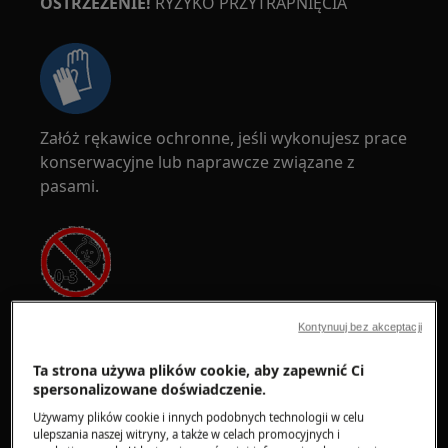
OSTRZEŻENIE!
RYZYKO PRZYTRAPNIĘCIA
Załóż rękawice ochronne, jeśli wykonujesz prace
konserwacyjne lub naprawcze związane z
pasami.
OSTRZEŻENIE!
RYZYKO ZADŁAWIENIA
Kontynuuj bez akceptacji
Drobne elementy nie są przeznaczone dla dzieci
Ta strona używa plików cookie, aby zapewnić Ci
poniżej 3 roku życia. Przechowuj wszystkie małe
spersonalizowane doświadczenie.
części i opakowania poza zasięgiem dzieci.
Używamy plików cookie i innych podobnych technologii w celu
ulepszania naszej witryny, a także w celach promocyjnych i