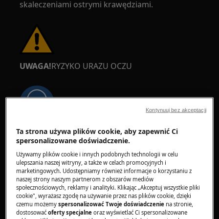
skaleczeniami ostrymi krawędziami.
UWAGA!
RYZYKO URAZU OCZU
Kontynuuj bez akceptacji
Noś okulary ochronne, jeśli wykonujesz prace
Ta strona używa plików cookie, aby zapewnić Ci
spersonalizowane doświadczenie.
konserwacyjne lub naprawcze z użyciem
sprężyn.
Używamy plików cookie i innych podobnych technologii w celu
ulepszania naszej witryny, a także w celach promocyjnych i
marketingowych. Udostępniamy również informacje o korzystaniu z
naszej strony naszym partnerom z obszarów mediów
społecznościowych, reklamy i analityki. Klikając „Akceptuj wszystkie pliki
cookie", wyrażasz zgodę na używanie przez nas plików cookie, dzięki
czemu możemy
spersonalizować Twoje doświadczenie
na stronie,
dostosować
oferty specjalne
oraz wyświetlać Ci spersonalizowane
UWAGA!
RYZYKO PRZYGNIECENIA