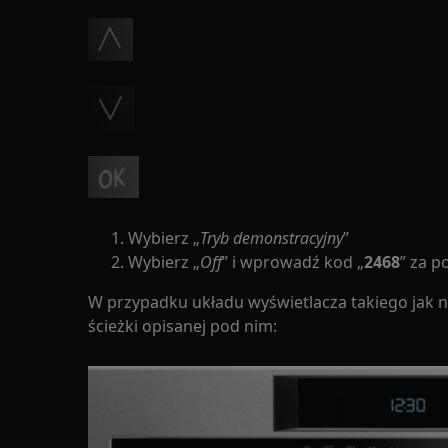
Wybierz „
Tryb demonstracyjny
”
Wybierz „
Off
” i wprowadź kod „
2468
” za p
W przypadku układu wyświetlacza takiego jak na
ścieżki opisanej pod nim: