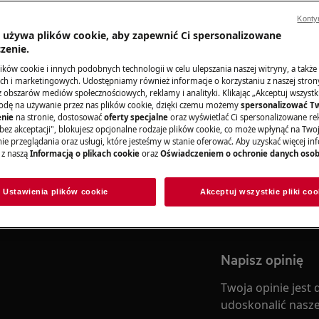
Konty
Do sklepu inter
a używa plików cookie, aby zapewnić Ci spersonalizowane
zenie.
ków cookie i innych podobnych technologii w celu ulepszania naszej witryny, a także
h i marketingowych. Udostępniamy również informacje o korzystaniu z naszej stro
Znajdź instrukc
obszarów mediów społecznościowych, reklamy i analityki. Klikając „Akceptuj wszystkie
ukcjami dotyczącymi odpwiedniego
odę na używanie przez nas plików cookie, dzięki czemu możemy
spersonalizować T
nie
na stronie, dostosować
oferty specjalne
oraz wyświetlać Ci spersonalizowane rek
Znajdź instrukcję
bez akceptacji", blokujesz opcjonalne rodzaje plików cookie, co może wpłynąć na Two
AEG.
e przeglądania oraz usługi, które jesteśmy w stanie oferować. Aby uzyskać więcej inf
 z naszą
Informacją o plikach cookie
oraz
Oświadczeniem o ochronie danych oso
Pobierz instrukc
Ustawienia plików cookie
Akceptuj wszystkie pliki coo
Napisz opinię
Twoja opinie jest
udoskonalić nasze