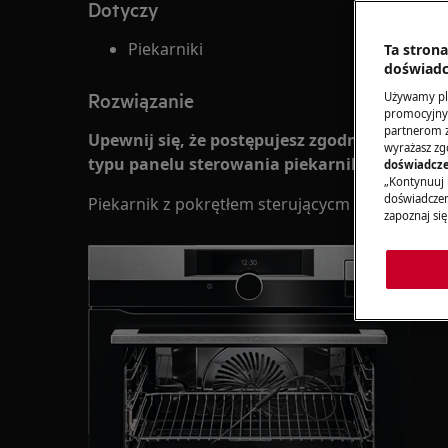
Dotyczy
Piekarniki
Ta stron
doświadc
Rozwiązanie
Używamy pli
promocyjnyc
partnerom z 
Upewnij się, że postępujesz zgodnie z instr
wyrażasz zg
typu panelu sterowania piekarnika
doświadcze
„Kontynuuj 
doświadczeni
Piekarnik z pokrętłem sterującycm
zapoznaj się