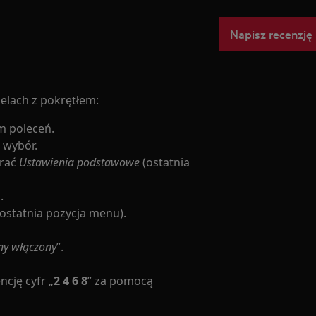
Napisz recenzję
lach z pokrętłem:
m poleceń.
 wybór.
brać
Ustawienia podstawowe
(ostatnia
.
ostatnia pozycja menu).
ny włączony
”.
cję cyfr „
2 4 6 8
” za pomocą