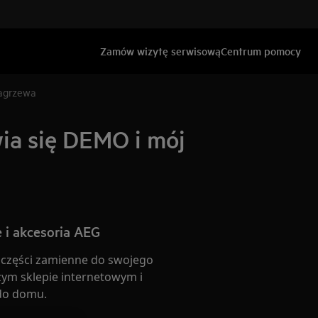
Zamów wizytę serwisową
Centrum pomocy
nagrzewa
wia się DEMO i mój
 i akcesoria AEG
 części zamienne do swojego
ym sklepie internetowym i
do domu.