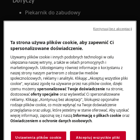
Dotyczy
Piekarnik do zabudowy
Rozwiązanie
Kontynuuj bez akceptacji
Co oznaczają kody błędu F11 / F111 / F129?
Ta strona używa plików cookie, aby zapewnić Ci
spersonalizowane doświadczenie.
Kody błędów F11, F111 oraz F129 wskazują na
Używamy plików cookie i innych podobnych technologii w celu
problem z termosondą (termometrem do
ulepszania naszej witryny, a także w celach promocyjnych i
pieczenia) – może być ona uszkodzona lub
marketingowych. Udostępniamy również informacje o korzystaniu z
naszej strony naszym partnerom z obszarów mediów
nieprawidłowo podłączona. W rezultacie
społecznościowych, reklamy i analityki. Klikając „Akceptuj wszystkie pliki
piekarnik może nie działać prawidłowo lub nie
cookie", wyrażasz zgodę na używanie przez nas plików cookie, dzięki
czemu możemy
spersonalizować Twoje doświadczenie
na stronie,
rozpoznawać temperatury potrawy.
dostosować
oferty specjalne
oraz wyświetlać Ci spersonalizowane
reklamy. Klikając „Kontynuuj bez akceptacji", blokujesz opcjonalne
Jak reagować na kody błędów w
rodzaje plików cookie, co może wpłynąć na Twoje doświadczenie
piekarniku?
przeglądania oraz usługi, które jesteśmy w stanie oferować. Aby uzyskać
więcej informacji, zapoznaj się z naszą
Informacją o plikach cookie
oraz
Oświadczeniem o ochronie danych osobowych
.
Jeżeli na wyświetlaczu pojawia się błąd F11, F111
lub F129:
Ustawienia plików cookie
Akceptuj wszystkie pliki