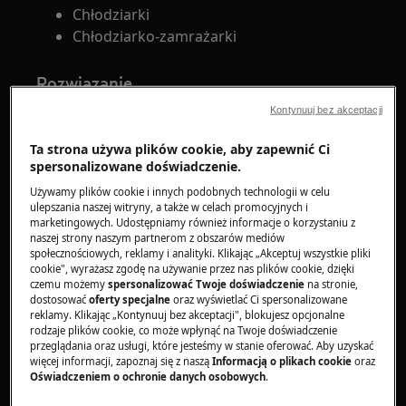
Chłodziarki
Chłodziarko-zamrażarki
Rozwiązanie
Kontynuuj bez akceptacji
Rozwiązanie problemu związane z
wyświetlaniem na chłodziarko-zamrażarce
Ta strona używa plików cookie, aby zapewnić Ci
komunikatu o błędzie F4, który sygnalizuje
spersonalizowane doświadczenie.
problem z czujnikiem temperatury, wymaga
Używamy plików cookie i innych podobnych technologii w celu
podejścia systematycznego i skupionego na
ulepszania naszej witryny, a także w celach promocyjnych i
marketingowych. Udostępniamy również informacje o korzystaniu z
bezpieczeństwie urządzenia oraz danych. Oto
naszej strony naszym partnerom z obszarów mediów
bardziej szczegółowy plan działania:
społecznościowych, reklamy i analityki. Klikając „Akceptuj wszystkie pliki
cookie", wyrażasz zgodę na używanie przez nas plików cookie, dzięki
Pierwszym krokiem powinno być
czemu możemy
spersonalizować Twoje doświadczenie
na stronie,
dostosować
oferty specjalne
oraz wyświetlać Ci spersonalizowane
odłączenie chłodziarko-zamrażarki od
reklamy. Klikając „Kontynuuj bez akceptacji", blokujesz opcjonalne
źródła zasilania. Jest to niezbędne dla
rodzaje plików cookie, co może wpłynąć na Twoje doświadczenie
przeglądania oraz usługi, które jesteśmy w stanie oferować. Aby uzyskać
zapewnienia bezpieczeństwa podczas
więcej informacji, zapoznaj się z naszą
Informacją o plikach cookie
oraz
ewentualnych prac serwisowych i diagnozy
Oświadczeniem o ochronie danych osobowych
.
usterki.