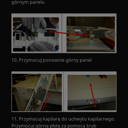
górnym panelu
10. Przymocuj ponownie górny panel
11. Przymocuj kapilarę do uchwytu kapilarnego.
Przymocuj górną płytę za pomocą śrub