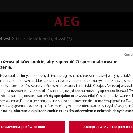
drzwi
Jak zmienić klamkę drzwi (2)
i (2)
Konty
a używa plików cookie, aby zapewnić Ci spersonalizowane
zenie.
ków cookie i innych podobnych technologii w celu ulepszania naszej witryny, a także
h i marketingowych. Udostępniamy również informacje o korzystaniu z naszej stro
obszarów mediów społecznościowych, reklamy i analityki. Klikając „Akceptuj wszystkie
odę na używanie przez nas plików cookie, dzięki czemu możemy
spersonalizować T
wacyjnych wyłącz urządzenie i wyjmij
nie
na stronie, dostosować
oferty specjalne
oraz wyświetlać Ci spersonalizowane rek
bez akceptacji", blokujesz opcjonalne rodzaje plików cookie, co może wpłynąć na Two
e przeglądania oraz usługi, które jesteśmy w stanie oferować. Aby uzyskać więcej inf
 z naszą
Informacją o plikach cookie
oraz
Oświadczeniem o ochronie danych oso
urządzeń, w przypadku ciężkich
.
Ustawienia plików cookie
Akceptuj wszystkie pliki coo
obuwia.