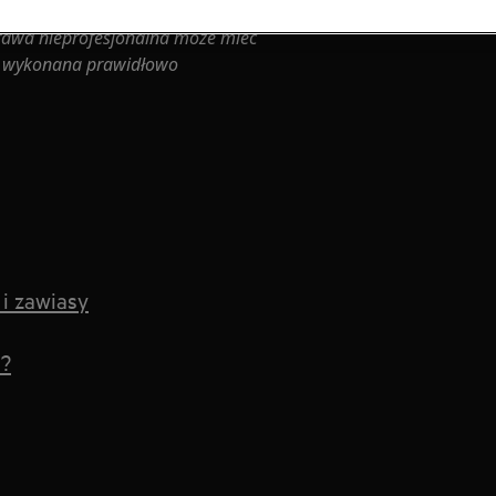
rawa nieprofesjonalna może mieć
ie wykonana prawidłowo
 i zawiasy
i?