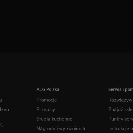
AEG Polska
Serwis i po
a
Promocje
Rozwiązyw
dzeń
Przepisy
Znajdź skl
Studia kuchenne
Punkty ser
EG
Nagrody i wyróżnienia
Instrukcje 