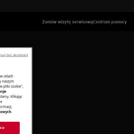
Zamów wizytę serwisową
Centrum pomocy
nuuj bez akceptacji
 w celach
ny naszym
 pliki cookie",
woje
lamy. Klikając
je
ormacji,
bowych
.
kie