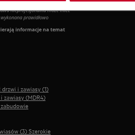
rawa nieprofesjonalna może mieć
ie wykonana prawidłowo
ierają informacje na temat
rzwi i zawiasy (1)
 i zawiasy (MDR4)
w zabudowie
wiasów (3) Szerokie