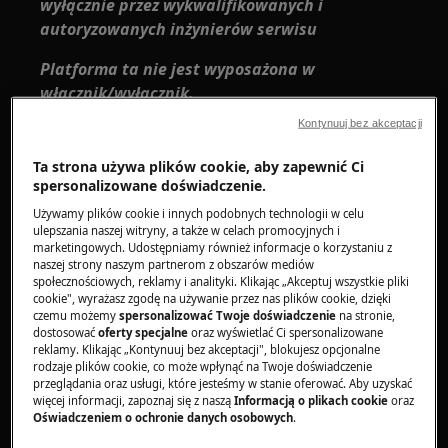
wyłącznie przez wykwalifikowanych i
autoryzowanych inżynierów serwisu
Platforma ta nie jest wyposażona w
włącznik/wyłącznik.
Kontynuuj bez akceptacji
Zanim uzyskasz dostęp do podzespołów
wewnętrznych, wyjmij wtyczkę z gniazdka, aby
Ta strona używa plików cookie, aby zapewnić Ci
odłączyć zasilanie.
spersonalizowane doświadczenie.
Używamy plików cookie i innych podobnych technologii w celu
Niektóre elementy części mechanicznej mogą
ulepszania naszej witryny, a także w celach promocyjnych i
spowodować obrażenia, dlatego należy nosić
marketingowych. Udostępniamy również informacje o korzystaniu z
naszej strony naszym partnerom z obszarów mediów
odpowiednią ochronę i postępować ostrożnie.
społecznościowych, reklamy i analityki. Klikając „Akceptuj wszystkie pliki
cookie", wyrażasz zgodę na używanie przez nas plików cookie, dzięki
Zawsze opróżnij urządzenie z całej wody przed
czemu możemy
spersonalizować Twoje doświadczenie
na stronie,
położeniem go na boku.
dostosować
oferty specjalne
oraz wyświetlać Ci spersonalizowane
reklamy. Klikając „Kontynuuj bez akceptacji", blokujesz opcjonalne
rodzaje plików cookie, co może wpłynąć na Twoje doświadczenie
Jeśli w celu konserwacji lub z innego powodu
przeglądania oraz usługi, które jesteśmy w stanie oferować. Aby uzyskać
urządzenie musi zostać postawione na boku,
więcej informacji, zapoznaj się z naszą
Informacją o plikach cookie
oraz
Oświadczeniem o ochronie danych osobowych
.
połóż je na lewym boku, aby uniknąć ryzyka
przedostania się resztek wody na główną