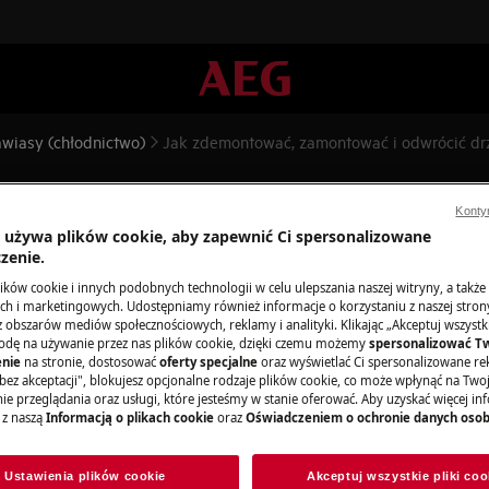
awiasy (chłodnictwo)
Jak zdemontować, zamontować i odwrócić drz
ować i odwrócić drzwi i zawi
Konty
a używa plików cookie, aby zapewnić Ci spersonalizowane
zenie.
ków cookie i innych podobnych technologii w celu ulepszania naszej witryny, a także
h i marketingowych. Udostępniamy również informacje o korzystaniu z naszej stro
obszarów mediów społecznościowych, reklamy i analityki. Klikając „Akceptuj wszystkie
wacyjnych wyłącz urządzenie i wyjmij
odę na używanie przez nas plików cookie, dzięki czemu możemy
spersonalizować T
nie
na stronie, dostosować
oferty specjalne
oraz wyświetlać Ci spersonalizowane rek
bez akceptacji", blokujesz opcjonalne rodzaje plików cookie, co może wpłynąć na Two
e przeglądania oraz usługi, które jesteśmy w stanie oferować. Aby uzyskać więcej inf
urządzeń, w przypadku ciężkich
 z naszą
Informacją o plikach cookie
oraz
Oświadczeniem o ochronie danych oso
.
Ustawienia plików cookie
Akceptuj wszystkie pliki coo
obuwia.