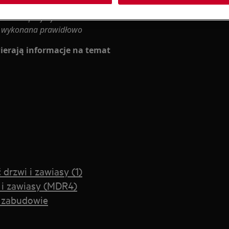
rawa nieprofesjonalna może mieć
ie wykonana prawidłowo
ierają informacje na temat
rzwi i zawiasy (1)
 i zawiasy (MDR4)
w zabudowie