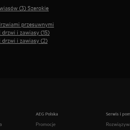
wiasów (3) Szerokie
 drzwiami przesuwnymi
rzwi i zawiasy (15)
drzwi i zawiasy (2)
AEG Polska
Serwis i po
a
Promocje
Rozwiązyw