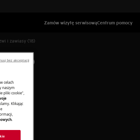
Zamów wizytę serwisową
Centrum pomocy
wi i zawiasy (18)
asy (18)
nuuj bez akceptacji
 w celach
ny naszym
 pliki cookie",
woje
lamy. Klikając
je
ormacji,
bowych
.
kie