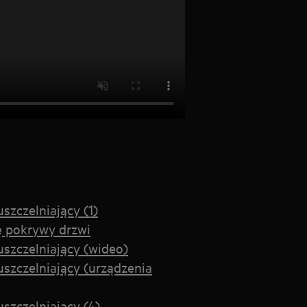
zczelniający (1)
 pokrywy drzwi
szczelniający (wideo)
szczelniający (urządzenia
zczelniający (4)