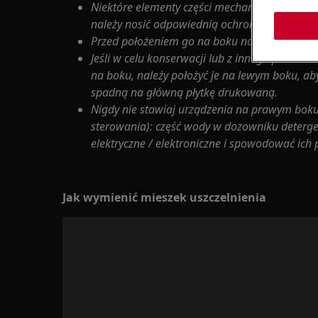
Niektóre elementy części mechanicznej mogą
należy nosić odpowiednią ochronę i postępow
Przed położeniem go na boku należy zawsze op
Jeśli w celu konserwacji lub z innego powodu 
na boku, należy położyć je na lewym boku, aby
spadną na główną płytkę drukowaną.
Nigdy nie stawiaj urządzenia na prawym boku
sterowania): część wody w dozowniku deterg
elektryczne / elektroniczne i spowodować ich
Jak wymienić mieszek uszczelnienia