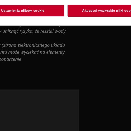
 spowodować obrażenia, dlatego
ać ostrożnie.
Ustawienia plików cookie
Akceptuj wszystkie pliki coo
różnić urządzenie z całej wody.
konieczne jest ustawienie urządzenia
 uniknąć ryzyka, że resztki wody
 (strona elektronicznego układu
entu może wyciekać na elementy
 poparzenie