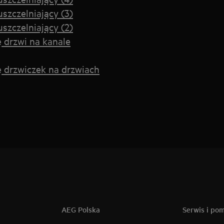
zczelniający (3)
zczelniający (2)
 drzwi na kanale
 drzwiczek na drzwiach
AEG Polska
Serwis i po