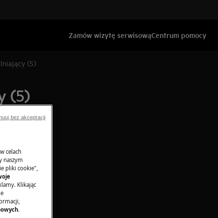
Zamów wizytę serwisową
Centrum pomocy
niający (5)
 (5)
nuuj bez akceptacji
 w celach
ny naszym
 pliki cookie",
woje
lamy. Klikając
je
ormacji,
bowych
.