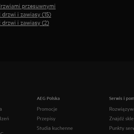
 drzwiami przesuwnymi
rzwi i zawiasy (15)
drzwi i zawiasy (2)
AEG Polska
Serwis i po
a
Promocje
Rozwiązyw
dzeń
Przepisy
Znajdź skl
Studia kuchenne
Punkty ser
EG