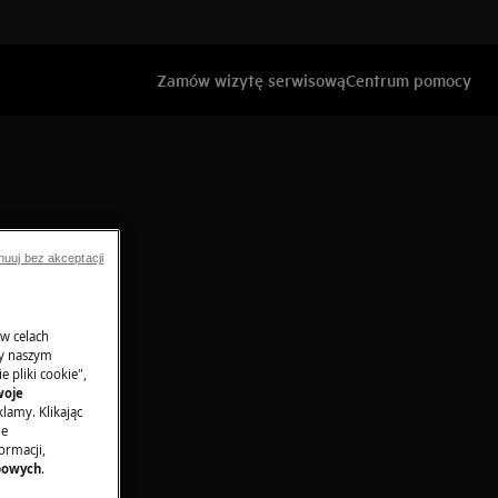
Zamów wizytę serwisową
Centrum pomocy
nuuj bez akceptacji
 w celach
ny naszym
 pliki cookie",
woje
lamy. Klikając
je
ormacji,
bowych
.