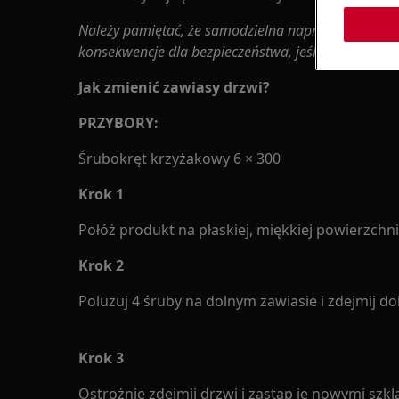
Należy pamiętać, że samodzielna naprawa lub nap
konsekwencje dla bezpieczeństwa, jeśli nie zostan
Jak zmienić zawiasy drzwi?
PRZYBORY:
Śrubokręt krzyżakowy 6 × 300
Krok 1
Połóż produkt na płaskiej, miękkiej powierzchni
Krok 2
Poluzuj 4 śruby na dolnym zawiasie i zdejmij do
Krok 3
Ostrożnie zdejmij drzwi i zastąp je nowymi szk