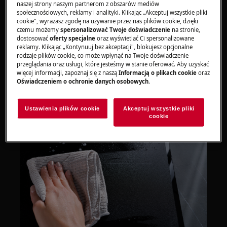
Czyszczenie płyty indukcyjnej
naszej strony naszym partnerom z obszarów mediów
SaphirMatt®
społecznościowych, reklamy i analityki. Klikając „Akceptuj wszystkie pliki
cookie", wyrażasz zgodę na używanie przez nas plików cookie, dzięki
czemu możemy
spersonalizować Twoje doświadczenie
na stronie,
Wybrane płyty indukcyjne AEG są wykonane z
dostosować
oferty specjalne
oraz wyświetlać Ci spersonalizowane
matowej powierzchni szklanej SaphirMatt®. W
reklamy. Klikając „Kontynuuj bez akceptacji", blokujesz opcjonalne
rodzaje plików cookie, co może wpłynąć na Twoje doświadczenie
zależności od modelu, może to być zaznaczone
przeglądania oraz usługi, które jesteśmy w stanie oferować. Aby uzyskać
na płycie. Postępuj zgodnie z poniższymi
więcej informacji, zapoznaj się z naszą
Informacją o plikach cookie
oraz
wskazówkami dotyczącymi czyszczenia.
Oświadczeniem o ochronie danych osobowych
.
Ustawienia plików cookie
Akceptuj wszystkie pliki
cookie