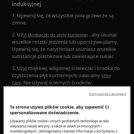
indukcyjnej
1. Upewnij się, że wszystkie pola grzewcze są
zimne.
2. Użyj
, aby usunąć
skrobaczki do płyty kuchennej
wszelkie resztki jedzenia lub uporczywe plamy.
Upewnij się, że natychmiast usuniesz wszelkie
substancje plastikowe lub zawierające cukier.
3. Użyj miękkiej, wilgotnej ściereczki i środka do
czyszczenia płyt kuchennych; zalecamy
Vitro
. Nie używaj ściernych środków
Care
czyszczących, takich jak ścierne środki
Kontynuuj bez akceptacji
czyszczące lub gąbki do szorowania, ponieważ
mogą one zarysować powierzchnię.
Ta strona używa plików cookie, aby zapewnić Ci
spersonalizowane doświadczenie.
4. Przetrzyj płytę grzewczą miękką, suchą
Używamy plików cookie i innych podobnych technologii w celu
ściereczką.
ulepszania naszej witryny, a także w celach promocyjnych i
marketingowych. Udostępniamy również informacje o korzystaniu z