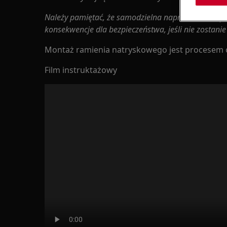
Należy pamiętać, że samodzielna naprawa lub nap
konsekwencje dla bezpieczeństwa, jeśli nie zostan
Montaż ramienia natryskowego jest procese
Film instruktażowy