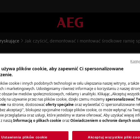
ryskujące
Jak czyścić, demontować i montować środkowe ramię s
ć i montować środkowe ramię 
Konty
a używa plików cookie, aby zapewnić Ci spersonalizowane
zenie.
ków cookie i innych podobnych technologii w celu ulepszania naszej witryny, a także
h i marketingowych. Udostępniamy również informacje o korzystaniu z naszej stro
obszarów mediów społecznościowych, reklamy i analityki. Klikając „Akceptuj wszystkie
wacyjnych wyłącz urządzenie i wyjmij
odę na używanie przez nas plików cookie, dzięki czemu możemy
spersonalizować T
nie
na stronie, dostosować
oferty specjalne
oraz wyświetlać Ci spersonalizowane rek
bez akceptacji", blokujesz opcjonalne rodzaje plików cookie, co może wpłynąć na Two
e przeglądania oraz usługi, które jesteśmy w stanie oferować. Aby uzyskać więcej inf
urządzeń, w przypadku ciężkich
 z naszą
Informacją o plikach cookie
oraz
Oświadczeniem o ochronie danych oso
.
obuwia.
Ustawienia plików cookie
Akceptuj wszystkie pliki coo