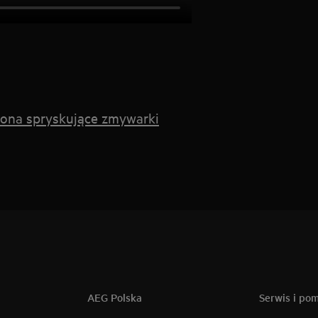
iona spryskujące zmywarki
AEG Polska
Serwis i po