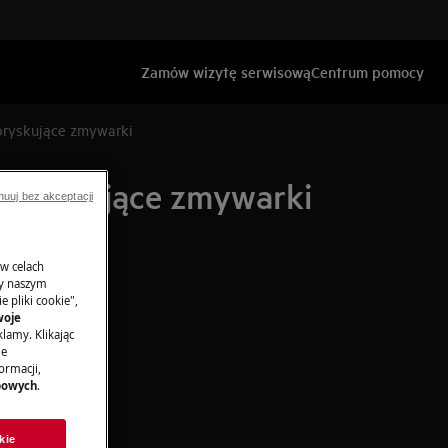
Zamów wizytę serwisową
Centrum pomocy
pryskujące zmywarki
spryskujące zmywarki
nuuj bez akceptacji
 w celach
ny naszym
 pliki cookie",
woje
lamy. Klikając
je
ormacji,
bowych
.
kie