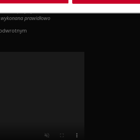
rawa nieprofesjonalna może mieć
ie wykonana prawidłowo
m odwrotnym