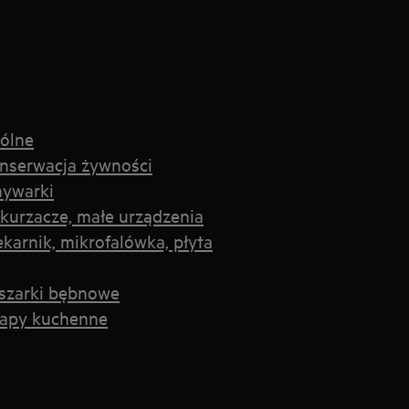
gólne
onserwacja żywności
mywarki
kurzacze, małe urządzenia
karnik, mikrofalówka, płyta
uszarki bębnowe
kapy kuchenne