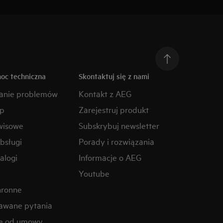
moc techniczna
Skontaktuj się z nami
anie problemów
Kontakt z AEG
ep
Zarejestruj produkt
wisowe
Subskrybuj newsletter
obsługi
Porady i rozwiązania
alogi
Informacje o AEG
Youtube
hronne
awane pytania
ie od umowy