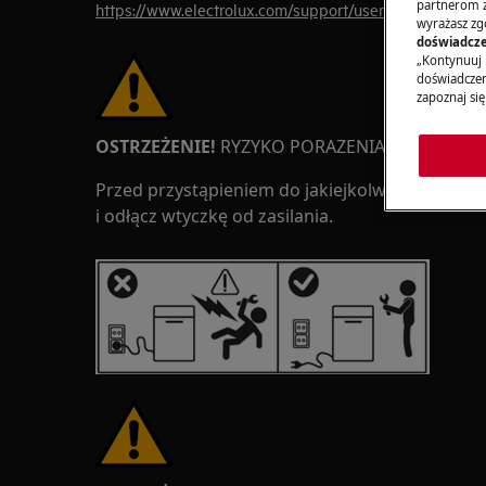
partnerom z 
https://www.electrolux.com/support/user-manuals/
wyrażasz zg
doświadcze
„Kontynuuj 
doświadczeni
zapoznaj się
OSTRZEŻENIE!
RYZYKO PORAZENIA PRĄDEM
Przed przystąpieniem do jakiejkolwiek naprawy
i odłącz wtyczkę od zasilania.