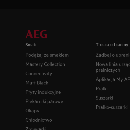
Smak
Troska o tkaniny
Podążaj za smakiem
Zadbaj o ubrani
Mastery Collection
Nowa linia urzą
pralniczych
Connectivity
Aplikacja My A
Matt Black
Pralki
Płyty indukcyjne
Suszarki
Piekarniki parowe
Pralko-suszarki
Okapy
Chłodnictwo
Zmywarki