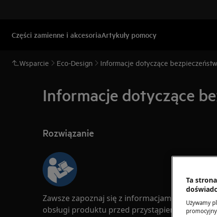
Części zamienne i akcesoria
Artykuły pomocy
Wsparcie
Eco-Design
Informacje dotyczące bezpieczeńst
Informacje dotyczące bez
Rozwiązanie
Ta stron
doświadc
Zawsze zapoznaj się z informacjami dotyczącym
Używamy pli
obsługi produktu przed przystąpieniem do jaki
promocyjnyc