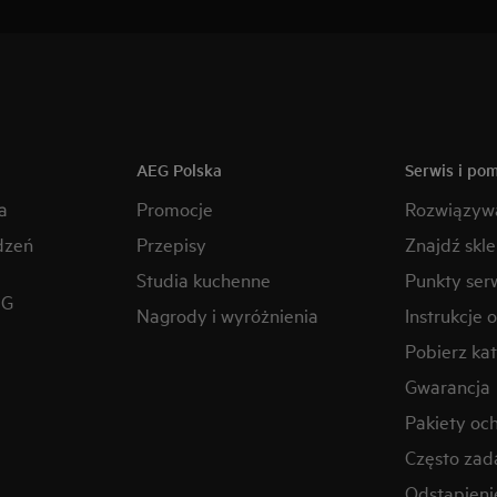
AEG Polska
Serwis i po
a
Promocje
Rozwiązyw
dzeń
Przepisy
Znajdź skl
Studia kuchenne
Punkty ser
EG
Nagrody i wyróżnienia
Instrukcje 
Pobierz kat
Gwarancja
Pakiety oc
Często zad
Odstąpien