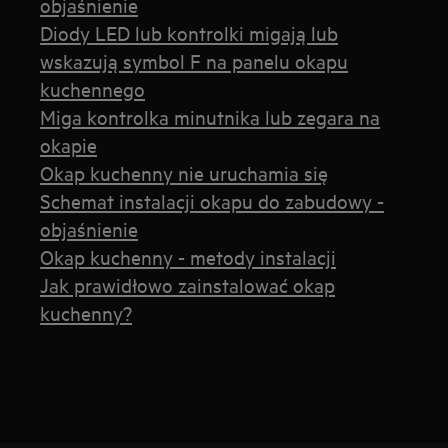
objaśnienie
Diody LED lub kontrolki migają lub
wskazują symbol F na panelu okapu
kuchennego
Miga kontrolka minutnika lub zegara na
okapie
Okap kuchenny nie uruchamia się
Schemat instalacji okapu do zabudowy -
objaśnienie
Okap kuchenny - metody instalacji
Jak prawidłowo zainstalować okap
kuchenny?