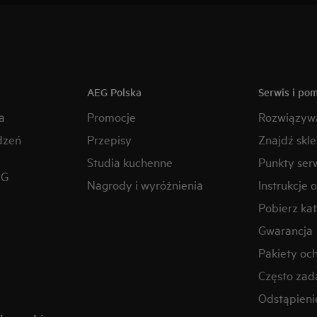
AEG Polska
Serwis i po
a
Promocje
Rozwiązyw
dzeń
Przepisy
Znajdź skl
Studia kuchenne
Punkty ser
EG
Nagrody i wyróżnienia
Instrukcje 
Pobierz kat
Gwarancja
Pakiety oc
Często zad
Odstąpien