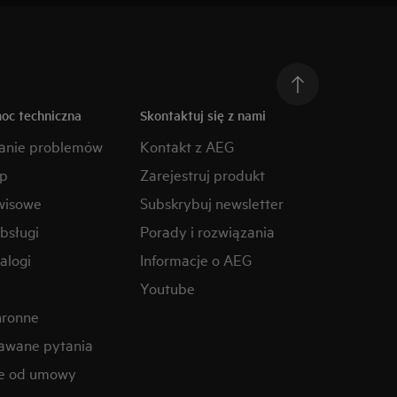
moc techniczna
Skontaktuj się z nami
anie problemów
Kontakt z AEG
ep
Zarejestruj produkt
wisowe
Subskrybuj newsletter
obsługi
Porady i rozwiązania
alogi
Informacje o AEG
Youtube
hronne
awane pytania
ie od umowy