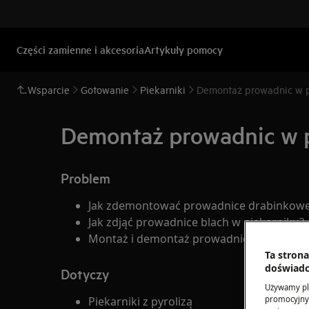
Części zamienne i akcesoria
Artykuły pomocy
Wsparcie
Gotowanie
Piekarniki
Demontaż prowadnic w pi
Demontaż prowadnic w p
Problem
Jak zdemontować prowadnice drabinkowe w
Jak zdjąć prowadnice blach w piekarniku?
Montaż i demontaż prowadnic w piekarnik
Ta stron
doświadc
Dotyczy
Używamy pli
Piekarniki z pyrolizą
promocyjnyc