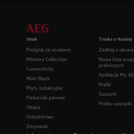
Smak
Troska o tkaniny
Podążaj za smakiem
Zadbaj o ubrani
Mastery Collection
Nowa linia urzą
pralniczych
Connectivity
Aplikacja My A
Matt Black
Pralki
Płyty indukcyjne
Suszarki
Piekarniki parowe
Pralko-suszarki
Okapy
Chłodnictwo
Zmywarki