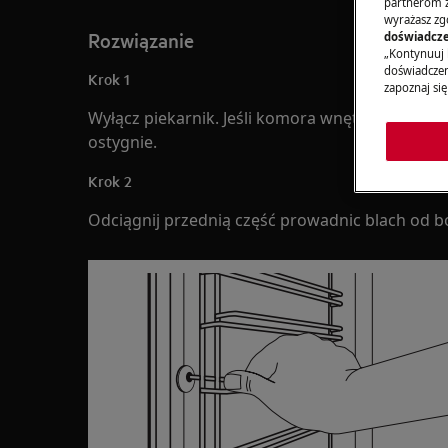
partnerom z 
wyrażasz zg
Rozwiązanie
doświadcze
„Kontynuuj 
doświadczeni
Krok 1
zapoznaj się
Wyłącz piekarnik. Jeśli komora wnętrza piekarni
ostygnie.
Krok 2
Odciągnij przednią część prowadnic blach od bo