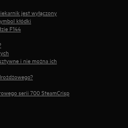
iekarnik jest wyłączony
symbol kłódki
dzie F144
?
wych
sztywne i nie można ich
 drożdżowego?
rowego serii 700 SteamCrisp