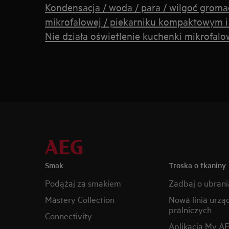
Kondensacja / woda / para / wilgoć groma
mikrofalowej / piekarniku kompaktowym i
Nie działa oświetlenie kuchenki mikrofalo
Smak
Troska o tkaniny
Podążaj za smakiem
Zadbaj o ubrani
Mastery Collection
Nowa linia urzą
pralniczych
Connectivity
Aplikacja My A