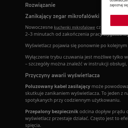
doświadczeni
Rozwiązanie
zapoznaj się
Zanikający zegar mikrofalówki
Nowoczesne
często wyposa
kuchenki mikrofalowe
2–3 minutach od zakończenia pracy wygasza wy
Wyświetlacz pojawia się ponownie po kolejnym
Wyłączenie trybu czuwania jest możliwe tylko 
– szczegóły można znaleźć w instrukcji obsług
Przyczyny awarii wyświetlacza
Poluzowany kabel zasilający
może powodować b
skutkuje zanikaniem wyświetlacza. To jeden z 
spotykanych przy codziennym użytkowaniu.
Przepalony bezpiecznik
odcina dopływ prądu 
wyświetlacz przestaje działać. Często jest to ef
spięcia.