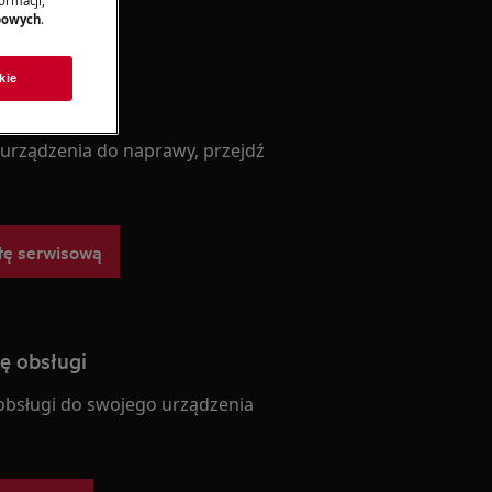
ormacji,
bowych
.
kie
serwisową
 urządzenia do naprawy, przejdź
tę serwisową
ję obsługi
 obsługi do swojego urządzenia