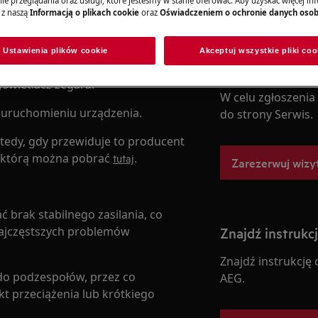
e przeglądania oraz usługi, które jesteśmy w stanie oferować. Aby uzyskać więcej inf
 z naszą
Informacją o plikach cookie
oraz
Oświadczeniem o ochronie danych oso
Ustawienia plików cookie
Akceptuj wszystkie pliki coo
żone są w
tryb czuwania
, który po
Zamów wizytę 
świetlacz zegara.
W celu zgłoszenia
 uruchomieniu urządzenia.
do strony Serwis.
wtedy, gdy przewiduje to producent
i, którą można pobrać
.
tutaj
Zarezerwuj wizy
rak stabilnego zasilania, co
najczęstszych problemów
Znajdź instrukc
Znajdź instrukcję
do podzespołów, przez co
AEG.
ekt przeciążenia lub krótkiego