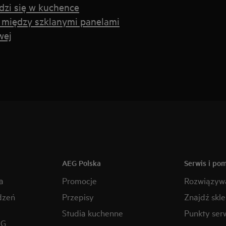
dzi się w kuchence
 między szklanymi panelami
wej
AEG Polska
Serwis i po
a
Promocje
Rozwiązyw
dzeń
Przepisy
Znajdź skl
Studia kuchenne
Punkty ser
EG