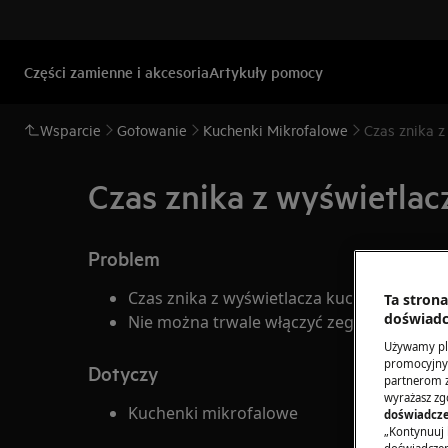
Części zamienne i akcesoria
Artykuły pomocy
Wsparcie
Gotowanie
Kuchenki Mikrofalowe
Czas znika z
Czas znika z wyświetlac
Problem
Czas znika z wyświetlacza kuchenki mikrof
Ta stron
doświadc
Nie można trwale włączyć zegara w kuche
Używamy pli
promocyjnyc
Dotyczy
partnerom z 
wyrażasz zg
Kuchenki mikrofalowe
doświadcze
„Kontynuuj 