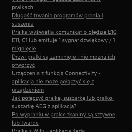
pralkach
Długość trwania programów prania i
suszenia
Pralka wyświetla komunikat o błędzie E10,
E11, C1 lub emituje 1 sygnał dźwiękowy / 1
mignięcie
Drzwi pralki są zamknięte i nie można ich
otworzyć
Urządzenia z funkcją Connectivity -
aplikacja nie może połączyć się z
urządzeniem
Jak połączyć pralkę, suszarkę lub pralko-
suszarkę AEG z aplikacją?
Po wypraniu w pralce tkaniny są sztywne
lub twarde
Pralka z WiFi - aplikacja żąda