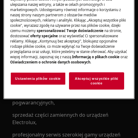
Kontakt do autoryzowanego serwisu Electrolux
ulepszania naszej witryny, a także w celach promocyjnych i
marketingowych. Udostępniamy również informacje o korzystaniu z
w Przemyślu
naszej strony naszym partnerom z obszarów mediów
społecznościowych, reklamy i analityki. Klikając „Akceptuj wszystkie pliki
Telefon: 16 678 77 05
cookie", wyrażasz zgodę na używanie przez nas plików cookie, dzięki
czemu możemy
spersonalizować Twoje doświadczenie
na stronie,
dostosować
oferty specjalne
oraz wyświetlać Ci spersonalizowane
E-mail:
eko_service@pro.onet.pl
reklamy. Klikając „Kontynuuj bez akceptacji", blokujesz opcjonalne
rodzaje plików cookie, co może wpłynąć na Twoje doświadczenie
Godziny pracy: poniedziałek-piątek 8-16.
przeglądania oraz usługi, które jesteśmy w stanie oferować. Aby uzyskać
więcej informacji, zapoznaj się z naszą
Informacją o plikach cookie
oraz
Autoryzowany serwis Electrolux AZU
Oświadczeniem o ochronie danych osobowych
.
EKO-SERVICE STEMPAK JERZY oferuje
szeroką gamę usług:
Ustawienia plików cookie
Akceptuj wszystkie pliki
cookie
obsługę napraw sprzętu AGD Electrolux:
objętych gwarancją oraz w ramach usług
pogwarancyjnych,
sprzedaż części zamiennych do urządzeń
Electrolux,
profesjonalny serwis szerokiej gamy urządzeń