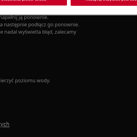
napełnij ją ponownie.
, a następnie podłącz go ponownie.
e nadal wyświetla błąd, zalecamy
mierzyć poziomu wody.
wych