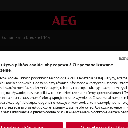
 komunikat o błędzie F144
a komunikat o błędzie F144
Konty
a używa plików cookie, aby zapewnić Ci spersonalizowane
zenie.
ków cookie i innych podobnych technologii w celu ulepszania naszej witryny, a także
Zamów wizytę 
h i marketingowych. Udostępniamy również informacje o korzystaniu z naszej stro
obszarów mediów społecznościowych, reklamy i analityki. Klikając „Akceptuj wszystkie
odę na używanie przez nas plików cookie, dzięki czemu możemy
spersonalizować T
Niezależnie od teg
nie
na stronie, dostosować
oferty specjalne
oraz wyświetlać Ci spersonalizowane rek
objęte gwarancją,
bez akceptacji", blokujesz opcjonalne rodzaje plików cookie, co może wpłynąć na Two
odpowiedni sposó
e przeglądania oraz usługi, które jesteśmy w stanie oferować. Aby uzyskać więcej inf
 z naszą
Informacją o plikach cookie
oraz
Oświadczeniem o ochronie danych oso
Zarezerwuj wizy
Ustawienia plików cookie
Akceptuj wszystkie pliki coo