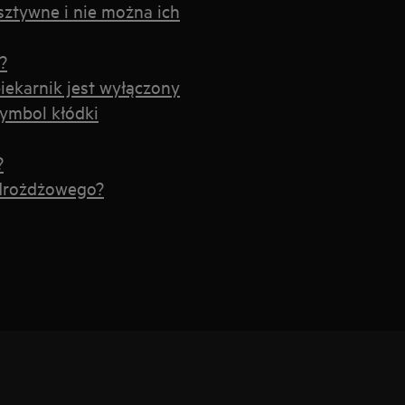
sztywne i nie można ich
?
iekarnik jest wyłączony
symbol kłódki
?
 drożdżowego?