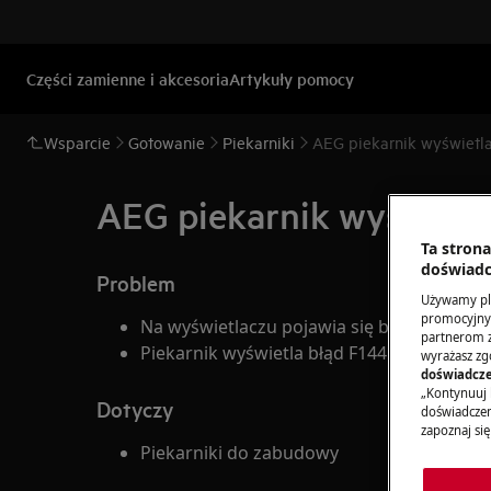
Części zamienne i akcesoria
Artykuły pomocy
Wsparcie
Gotowanie
Piekarniki
AEG piekarnik wyświetla
AEG piekarnik wyświetl
Ta stron
doświadc
Problem
Używamy pli
promocyjnyc
Na wyświetlaczu pojawia się błąd F144.
partnerom z 
Piekarnik wyświetla błąd F144.
wyrażasz zg
doświadcze
„Kontynuuj 
Dotyczy
doświadczeni
zapoznaj się
Piekarniki do zabudowy