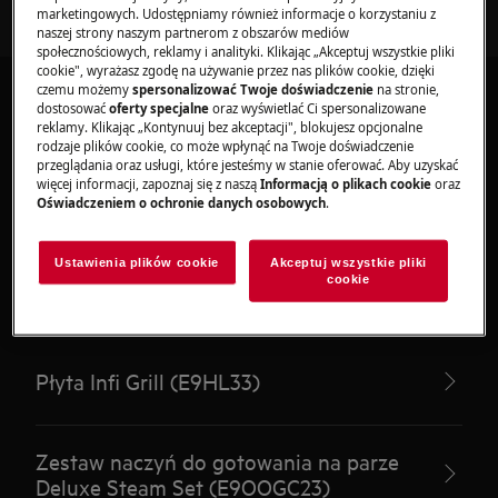
marketingowych. Udostępniamy również informacje o korzystaniu z
naszej strony naszym partnerom z obszarów mediów
społecznościowych, reklamy i analityki. Klikając „Akceptuj wszystkie pliki
cookie", wyrażasz zgodę na używanie przez nas plików cookie, dzięki
czemu możemy
spersonalizować Twoje doświadczenie
na stronie,
dostosować
oferty specjalne
oraz wyświetlać Ci spersonalizowane
reklamy. Klikając „Kontynuuj bez akceptacji", blokujesz opcjonalne
rodzaje plików cookie, co może wpłynąć na Twoje doświadczenie
przeglądania oraz usługi, które jesteśmy w stanie oferować. Aby uzyskać
Polecane artykuły dla
więcej informacji, zapoznaj się z naszą
Informacją o plikach cookie
oraz
Oświadczeniem o ochronie danych osobowych
.
Akcesoria do urządzeń
kuchennych
Ustawienia plików cookie
Akceptuj wszystkie pliki
cookie
Płyta Infi Grill (E9HL33)
Zestaw naczyń do gotowania na parze
Deluxe Steam Set (E9OOGC23)